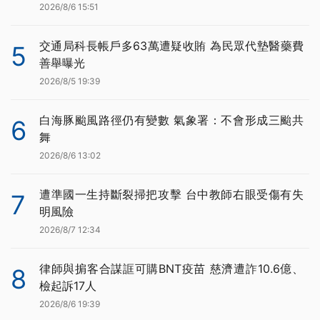
2026/8/6 15:51
交通局科長帳戶多63萬遭疑收賄 為民眾代墊醫藥費
5
善舉曝光
2026/8/5 19:39
白海豚颱風路徑仍有變數 氣象署：不會形成三颱共
6
舞
2026/8/6 13:02
遭準國一生持斷裂掃把攻擊 台中教師右眼受傷有失
7
明風險
2026/8/7 12:34
律師與掮客合謀誆可購BNT疫苗 慈濟遭詐10.6億、
8
檢起訴17人
2026/8/6 19:39