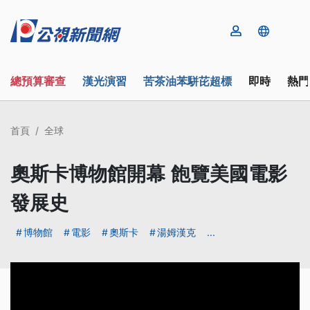
總預算審查
漢光演習
苦茶油苯駢芘超標
即時
熱門
首頁
全球
奧斯卡博物館開幕 飽覽美國電影
發展史
博物館
電影
奧斯卡
湯姆漢克
...