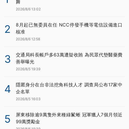
舞
2026/8/6 13:02
8月起已無委員在任 NCC停發手機等電信設備進口
2
核准
2026/8/6 12:58
交通局科長帳戶多63萬遭疑收賄 為民眾代墊醫藥費
3
善舉曝光
2026/8/5 19:39
隱匿身分在台非法挖角科技人才 調查局公布17家中
4
企名單
2026/8/5 16:03
屏東移除逾9萬隻外來種綠鬣蜥 冠軍獵人7個月領近
5
99萬獎勵金
2026/8/6 19:39