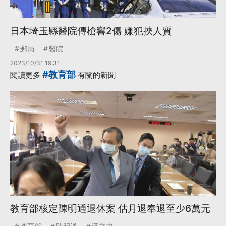
日本埼玉縣醫院傳槍響2傷 嫌犯挾人質
郵局
醫院
2023/10/31 19:31
#教育部
閱讀更多
有關的新聞
教育部核定陳明通退休案 估月退奉退至少6萬元