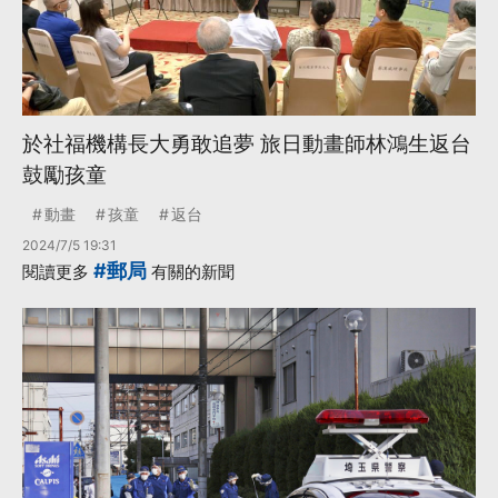
於社福機構長大勇敢追夢 旅日動畫師林鴻生返台
鼓勵孩童
動畫
孩童
返台
2024/7/5 19:31
#郵局
閱讀更多
有關的新聞