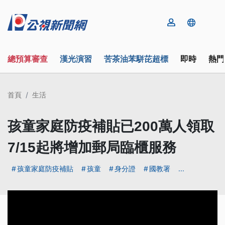
總預算審查
漢光演習
苦茶油苯駢芘超標
即時
熱門
首頁
生活
孩童家庭防疫補貼已200萬人領取
7/15起將增加郵局臨櫃服務
孩童家庭防疫補貼
孩童
身分證
國教署
...