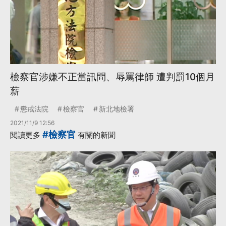
檢察官涉嫌不正當訊問、辱罵律師 遭判罰10個月
薪
懲戒法院
檢察官
新北地檢署
2021/11/9 12:56
#檢察官
閱讀更多
有關的新聞