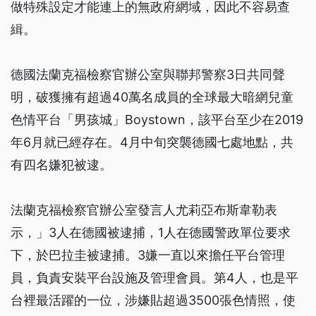
做特殊設定才能連上的無政府網域，因此不容易查
緝。
德國法蘭克福檢察官辦公室與聯邦警察3日共同聲
明，破獲擁有超過40萬名成員的全球最大暗網兒童
色情平台「男孩城」Boystown，該平台至少在2019
年6月就已經存在。4月中旬突襲德國七處地點，共
有四名嫌犯被逮。
法蘭克福檢察官辦公室發言人尤莉亞布斯韋勒表
示，」3人在德國被逮捕，1人在德國警政單位要求
下，於巴拉圭被逮捕。3嫌一直以來擔任平台管理
員，負責安裝平台設施及管理會員。第4人，也是平
台裡最活躍的一位，涉嫌貼超過3500張色情照，使