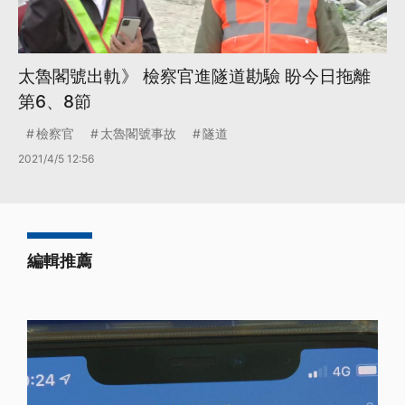
太魯閣號出軌》 檢察官進隧道勘驗 盼今日拖離
第6、8節
檢察官
太魯閣號事故
隧道
2021/4/5 12:56
編輯推薦