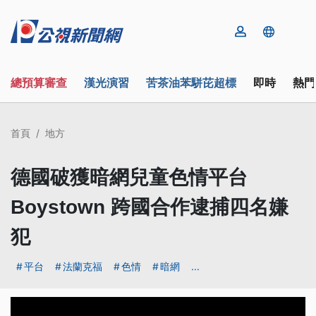
總預算審查
漢光演習
苦茶油苯駢芘超標
即時
熱門
首頁
地方
德國破獲暗網兒童色情平台
Boystown 跨國合作逮捕四名嫌
犯
平台
法蘭克福
色情
暗網
...