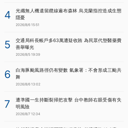
光纖無人機遺留纜線遍布森林 烏克蘭指控造成生態
4
隱憂
2026/8/6 15:51
交通局科長帳戶多63萬遭疑收賄 為民眾代墊醫藥費
5
善舉曝光
2026/8/5 19:39
白海豚颱風路徑仍有變數 氣象署：不會形成三颱共
6
舞
2026/8/6 13:02
遭準國一生持斷裂掃把攻擊 台中教師右眼受傷有失
7
明風險
2026/8/7 12:34