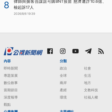
律師與掮客合謀誆可購BNT疫苗 慈濟遭詐10.6億、
8
檢起訴17人
2026/8/6 19:39
內容
分類
即時新聞
政治
社會
專題策展
全球
生活
數位敘事
兩岸
地方
當期節目
產經
文教科技
深度報導
環境
社福人權
觀點
公廣集團
主題網站