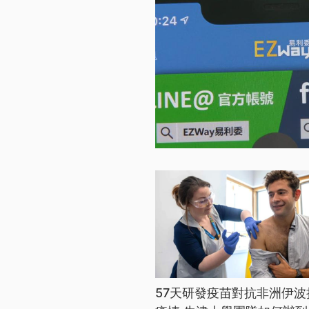
57天研發疫苗對抗非洲伊波