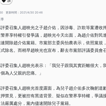
讚
:50
更新時間：
2021/4/30 20:46
報導
部評委召集人趙映光之子趙介佑，因涉毒、詐欺等案遭收
在警界享特權引發爭議，趙映光今天出面，為趙介佑對民
儘速開除趙介佑黨籍。市黨部主委吳怡農表示，依照黨規，
正式除名。而稍早趙映光也宣布，辭去市黨部評議委員會
部評委召集人趙映光表示：「我兒子跟我其實距離很大，
一個為人父親的悲痛。」
部評委召集人趙映光首度露面，為兒子趙介佑多次鞠躬道
收押禁見，更被控有黑道背景、疑似在警界享特權，爭議
司法嚴厲處分，黨內儘速開除兒子黨籍。