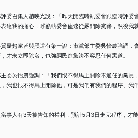
部評委召集人趙映光說：「昨天開臨時執委會跟臨時評委
去表達我的痛心，呼籲執委會儘速從嚴開除黨籍，然後我
界質疑趙家皆與黑道有染一說；市黨部主委吳怡農強調，
序，才未立即除名，也強調民進黨決不容忍任何黑道。
部主委吳怡農強調：「我們恨不得馬上開除不適任的黨員
次，我也恨不得馬上開除他，可是我們有我們的程序、我
當事人有3天被告知的權利，預計5月3日走完程序，才