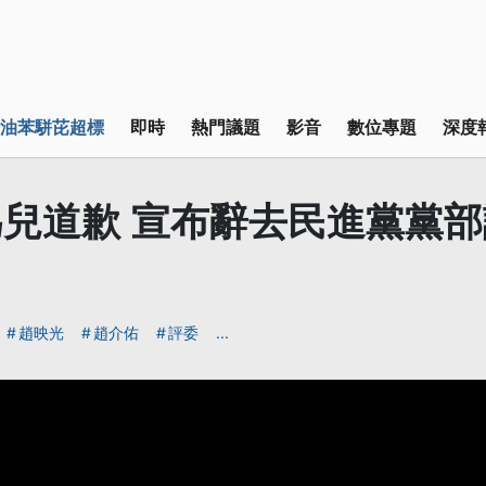
油苯駢芘超標
即時
熱門議題
影音
數位專題
深度
兒道歉 宣布辭去民進黨黨
趙映光
趙介佑
評委
...