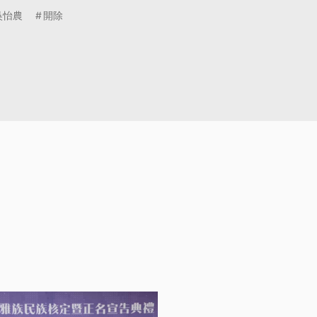
吳怡農
開除