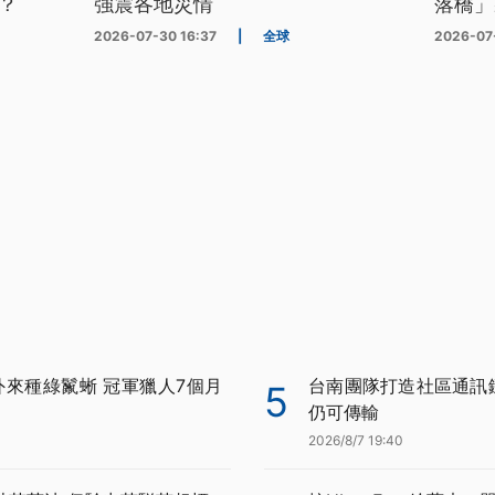
？
強震各地災情
落橋」
2026-07-30 16:37
|
全球
2026-07
外來種綠鬣蜥 冠軍獵人7個月
台南團隊打造社區通訊鏈 
5
仍可傳輸
2026/8/7 19:40