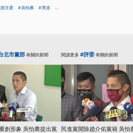
黨部主委
吳怡農
黑道
...
台北市黨部
#評委
有關的新聞
閱讀更多
有關的新聞
重創形象 吳怡農提出黨
民進黨開除趙介佑黨籍 吳怡