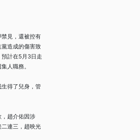
押禁見，還被控有
進黨造成的傷害致
預計在5月3日走
召集人職務。
我生得了兒身，管
歉，趙介佑因涉
接二連三，趙映光