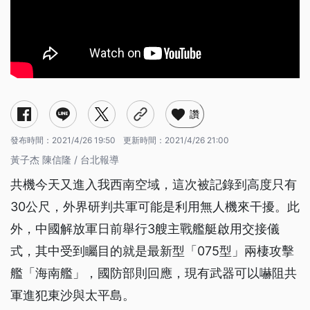
讚
發布時間：
2021/4/26 19:50
更新時間：
2021/4/26 21:00
黃子杰 陳信隆 / 台北報導
共機今天又進入我西南空域，這次被記錄到高度只有
30公尺，外界研判共軍可能是利用無人機來干擾。此
外，中國解放軍日前舉行3艘主戰艦艇啟用交接儀
式，其中受到矚目的就是最新型「075型」兩棲攻擊
艦「海南艦」，國防部則回應，現有武器可以嚇阻共
軍進犯東沙與太平島。