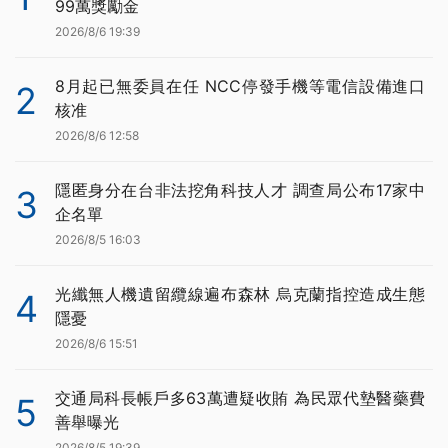
99萬獎勵金
2026/8/6 19:39
8月起已無委員在任 NCC停發手機等電信設備進口
2
核准
2026/8/6 12:58
隱匿身分在台非法挖角科技人才 調查局公布17家中
3
企名單
2026/8/5 16:03
光纖無人機遺留纜線遍布森林 烏克蘭指控造成生態
4
隱憂
2026/8/6 15:51
交通局科長帳戶多63萬遭疑收賄 為民眾代墊醫藥費
5
善舉曝光
2026/8/5 19:39