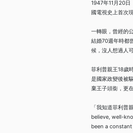
1947年11月
國電視史上首次
一轉眼，曾經的
結婚70週年時都
候，沒人想過人
菲利普親王18歲
是國家政變後被
棄王子頭銜，更在
「我知道菲利普親王不
believe, well-kn
been a cons