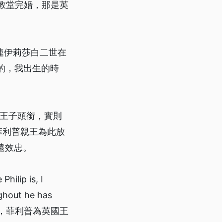
大教堂完婚，那是英
連伊莉莎白二世在
的，我出生的時
臘王子頭銜，實則
菲利普親王為此放
遠效忠。
p is, I
ughout he has
宣布退休，菲利普為英國王