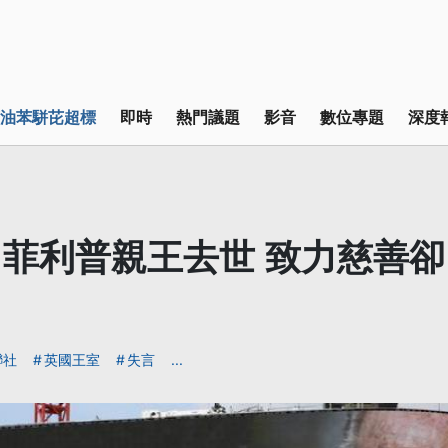
油苯駢芘超標
即時
熱門議題
影音
數位專題
深度
菲利普親王去世 致力慈善
聯社
英國王室
失言
...