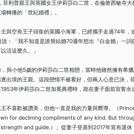
20日，菲利普親王與英國女王伊莉莎白二世，在倫敦西敏寺
現場轉播的「世紀婚禮」。
公主與空有王子頭銜的英國小海軍，已經攜手走過74年，
曾說：「我不知道是誰替結婚70週年想出『白金婚』一詞
可以活這麼久。」
時，與小他5歲的伊莉莎白二世相戀，當時他雖然擁有希
驅逐出境的王親。這段戀情不被看好，但兩人心意已決，
1953年伊莉莎白二世加冕典禮時，跪在妻子面前宣誓永
喜歡被讚美，但他一直是我的力量與嚮導。（Prince Phili
own for declining compliments of any kind. But thro
tant strength and guide.）」從妻子登基到2017年