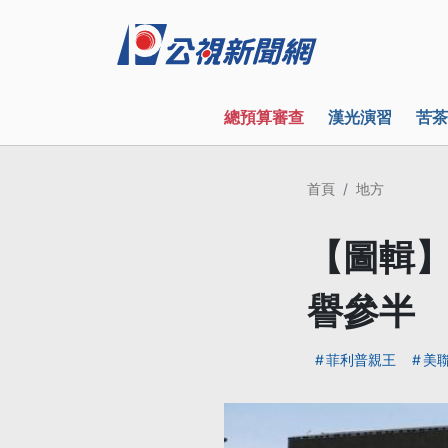
總預算審查
漢光演習
苦茶
首頁
地方
【圖輯】
譽參半
菲利普親王
美