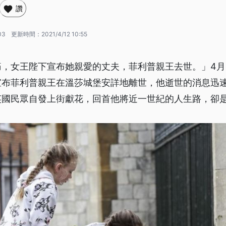
讚
03
更新時間：
2021/4/12 10:55
痛，女王陛下宣布她親愛的丈夫，菲利普親王去世。」4月
宣布菲利普親王在溫莎城堡安詳地離世，他逝世的消息迅
英國民眾自發上街獻花，回首他將近一世紀的人生路，卻