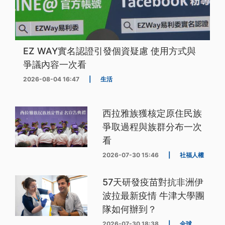
EZ WAY實名認證引發個資疑慮 使用方式與
爭議內容一次看
2026-08-04 16:47
|
生活
西拉雅族獲核定原住民族
爭取過程與族群分布一次
看
2026-07-30 15:46
|
社福人權
57天研發疫苗對抗非洲伊
波拉最新疫情 牛津大學團
隊如何辦到？
2026-07-30 18:38
|
全球