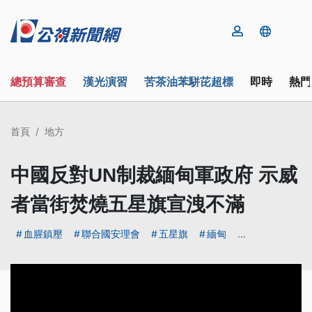
總預算審查
漢光演習
苦茶油苯駢芘超標
即時
熱門
首頁
地方
中國反對UN制裁緬甸軍政府 示威
者當街焚燒五星旗宣洩不滿
血腥鎮壓
聯合國安理會
五星旗
緬甸
...