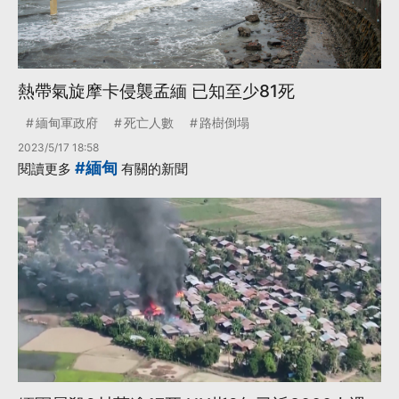
熱帶氣旋摩卡侵襲孟緬 已知至少81死
緬甸軍政府
死亡人數
路樹倒塌
2023/5/17 18:58
#緬甸
閱讀更多
有關的新聞