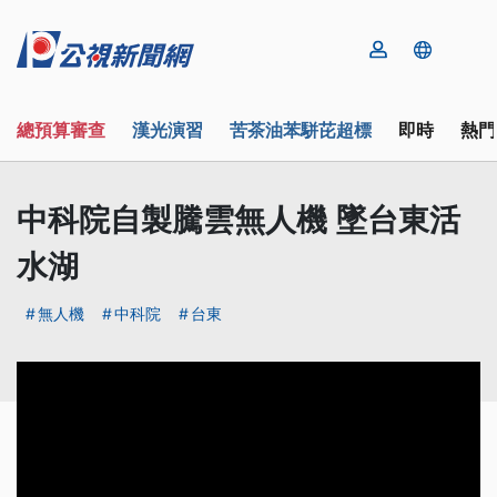
總預算審查
漢光演習
苦茶油苯駢芘超標
即時
熱門
中科院自製騰雲無人機 墜台東活
水湖
無人機
中科院
台東