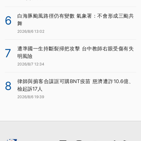
白海豚颱風路徑仍有變數 氣象署：不會形成三颱共
6
舞
2026/8/6 13:02
遭準國一生持斷裂掃把攻擊 台中教師右眼受傷有失
7
明風險
2026/8/7 12:34
律師與掮客合謀誆可購BNT疫苗 慈濟遭詐10.6億、
8
檢起訴17人
2026/8/6 19:39