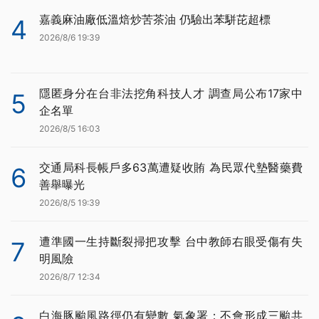
嘉義麻油廠低溫焙炒苦茶油 仍驗出苯駢芘超標
4
2026/8/6 19:39
隱匿身分在台非法挖角科技人才 調查局公布17家中
5
企名單
2026/8/5 16:03
交通局科長帳戶多63萬遭疑收賄 為民眾代墊醫藥費
6
善舉曝光
2026/8/5 19:39
遭準國一生持斷裂掃把攻擊 台中教師右眼受傷有失
7
明風險
2026/8/7 12:34
白海豚颱風路徑仍有變數 氣象署：不會形成三颱共