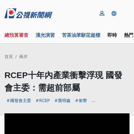
總預算審查
漢光演習
苦茶油苯駢芘超標
即時
熱門
首頁
兩岸
RCEP十年內產業衝擊浮現 國發
會主委：需超前部屬
國發會主委
RCEP
龔明鑫
衝擊
...