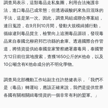
調查局表示，這類毒品走私集團，利用合法掩護非
法，進口毒品已成常態；但透過碳酸鈣來魚目混珠的
手法，這是第一次。因此，調查局組成聯合專案組，
連日蒐證，在9月到10月間，發動大規模緝捕行動，
循線逮到毒品貨主，檢警向上追溯毒品源頭，發現毒
品來自泰國北柳府邦巴功縣的倉庫。透過國際合作管
道，將情資提供給泰國皇家警察總署肅毒局，泰國警
方12日前往當地搜索，查獲1650公斤的K他命，以及
10公噸含有K他命成分的不明化學物。
調查局北部機動工作站副主任許慈健表示，「我們不
是（毒品）轉運站，應該正確來說，我們是提供世界
各國有關相關緝毒情資的一個非常有利的盟軍。」