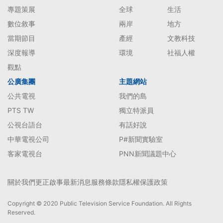
專題策展
全球
生活
數位敘事
兩岸
地方
當期節目
產經
文教科技
深度報導
環境
社福人權
觀點
公廣集團
主題網站
公共電視
我們的島
PTS TW
獨立特派員
公視台語台
有話好說
中華電視公司
P#新聞實驗室
客家電視台
PNN新聞議題中心
關於我們
更正啟事
最新消息
服務條款
隱私權保護政策
Copyright © 2020 Public Television Service Foundation. All Rights
Reserved.