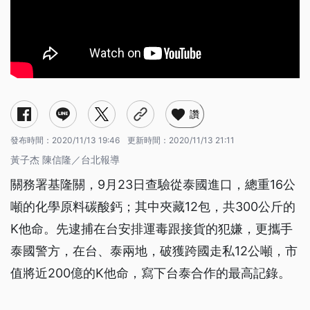
讚
發布時間：
2020/11/13 19:46
更新時間：
2020/11/13 21:11
黃子杰 陳信隆／台北報導
關務署基隆關，9月23日查驗從泰國進口，總重16公
噸的化學原料碳酸鈣；其中夾藏12包，共300公斤的
K他命。先逮捕在台安排運毒跟接貨的犯嫌，更攜手
泰國警方，在台、泰兩地，破獲跨國走私12公噸，市
值將近200億的K他命，寫下台泰合作的最高記錄。