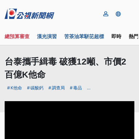
總預算審查
漢光演習
苦茶油苯駢芘超標
即時
熱門
台泰攜手緝毒 破獲12噸、市價2
百億K他命
K他命
碳酸鈣
調查局
毒品
...