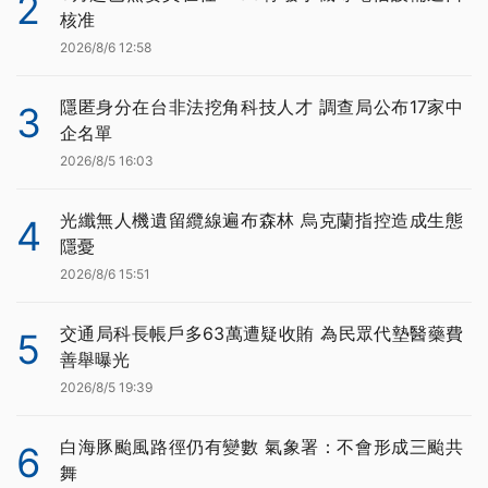
2
核准
2026/8/6 12:58
隱匿身分在台非法挖角科技人才 調查局公布17家中
3
企名單
2026/8/5 16:03
光纖無人機遺留纜線遍布森林 烏克蘭指控造成生態
4
隱憂
2026/8/6 15:51
交通局科長帳戶多63萬遭疑收賄 為民眾代墊醫藥費
5
善舉曝光
2026/8/5 19:39
白海豚颱風路徑仍有變數 氣象署：不會形成三颱共
6
舞