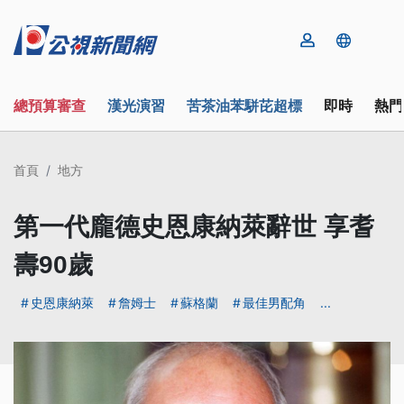
總預算審查
漢光演習
苦茶油苯駢芘超標
即時
熱門
首頁
地方
第一代龐德史恩康納萊辭世 享耆
壽90歲
史恩康納萊
詹姆士
蘇格蘭
最佳男配角
...