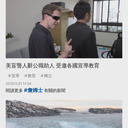
美盲聾人辭公職助人 受邀各國宣導教育
宣導
教育
獨立
2020/1/21 11:24
#詹姆士
閱讀更多
有關的新聞