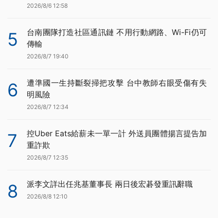
2026/8/6 12:58
台南團隊打造社區通訊鏈 不用行動網路、Wi-Fi仍可
5
傳輸
2026/8/7 19:40
遭準國一生持斷裂掃把攻擊 台中教師右眼受傷有失
6
明風險
2026/8/7 12:34
控Uber Eats給薪未一單一計 外送員團體揚言提告加
7
重詐欺
2026/8/7 12:35
派李文詳出任兆基董事長 兩日後宏碁發重訊辭職
8
2026/8/8 12:10