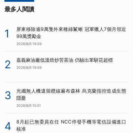
最多人閱讀
屏東移除逾9萬隻外來種綠鬣蜥 冠軍獵人7個月領近
1
99萬獎勵金
2026/8/6 19:39
嘉義麻油廠低溫焙炒苦茶油 仍驗出苯駢芘超標
2
2026/8/6 19:39
光纖無人機遺留纜線遍布森林 烏克蘭指控造成生態
3
隱憂
2026/8/6 15:51
8月起已無委員在任 NCC停發手機等電信設備進口
4
核准