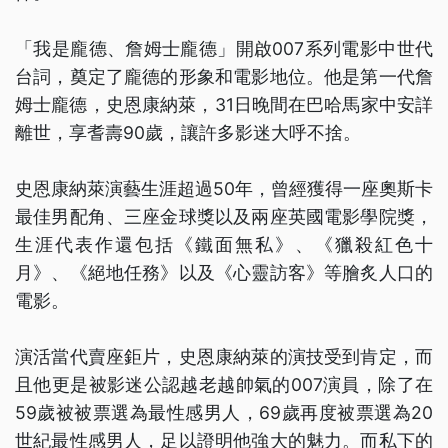
「我是龐德、詹姆士龐德」開啟007系列電影中世代
台詞，奠定了龐德的形象和電影地位。他是第一代詹
姆士龐德，史恩康納萊，31日晚間在巴哈馬家中安詳
離世，享耆壽90歲，讓許多影迷大呼不捨。
史恩康納萊演藝生涯超過50年，曾經獲得一座奧斯卡
最佳男配角、三座金球獎以及兩座英國電影學院獎，
生涯代表作還包括《鐵面無私》、《獵殺紅色十
月》、《絕地任務》以及《心靈訪客》等膾炙人口的
電影。
演活當代賣座鉅片，史恩康納萊的演技受到肯定，而
且他更是被影迷公認越老越帥氣的007演員，除了在
59歲被被票選為最性感男人，69歲再度被票選為20
世紀最性感男人，足以證明他強大的魅力。而私下的