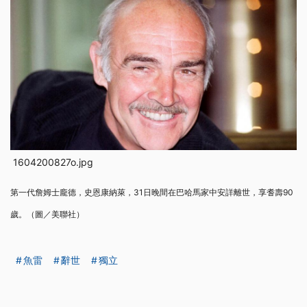
1604200827o.jpg
第一代詹姆士龐德，史恩康納萊，31日晚間在巴哈馬家中安詳離世，享耆壽90
歲。（圖／美聯社）
魚雷
辭世
獨立