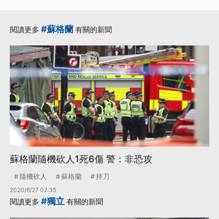
#蘇格蘭
閱讀更多
有關的新聞
蘇格蘭隨機砍人1死6傷 警：非恐攻
隨機砍人
蘇格蘭
持刀
2020/6/27 07:35
#獨立
閱讀更多
有關的新聞