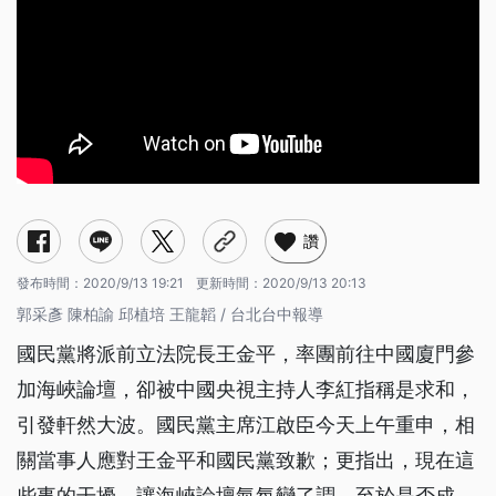
讚
發布時間：
2020/9/13 19:21
更新時間：
2020/9/13 20:13
郭采彥 陳柏諭 邱植培 王龍韜 / 台北台中報導
國民黨將派前立法院長王金平，率團前往中國廈門參
加海峽論壇，卻被中國央視主持人李紅指稱是求和，
引發軒然大波。國民黨主席江啟臣今天上午重申，相
關當事人應對王金平和國民黨致歉；更指出，現在這
些事的干擾，讓海峽論壇氣氛變了調。至於是否成