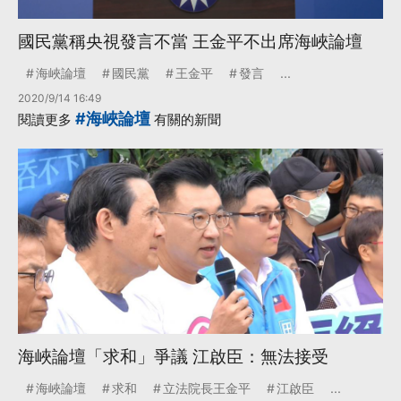
國民黨稱央視發言不當 王金平不出席海峽論壇
海峽論壇
國民黨
王金平
發言
...
2020/9/14 16:49
#海峽論壇
閱讀更多
有關的新聞
海峽論壇「求和」爭議 江啟臣：無法接受
海峽論壇
求和
立法院長王金平
江啟臣
...