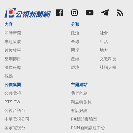
內容
分類
即時新聞
政治
社會
專題策展
全球
生活
數位敘事
兩岸
地方
當期節目
產經
文教科技
深度報導
環境
社福人權
觀點
公廣集團
主題網站
公共電視
我們的島
PTS TW
獨立特派員
公視台語台
有話好說
中華電視公司
P#新聞實驗室
客家電視台
PNN新聞議題中心