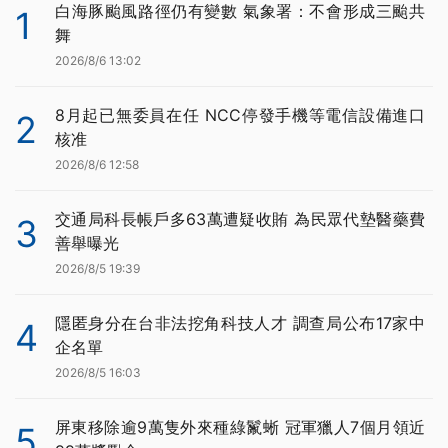
白海豚颱風路徑仍有變數 氣象署：不會形成三颱共
1
舞
2026/8/6 13:02
8月起已無委員在任 NCC停發手機等電信設備進口
2
核准
2026/8/6 12:58
交通局科長帳戶多63萬遭疑收賄 為民眾代墊醫藥費
3
善舉曝光
2026/8/5 19:39
隱匿身分在台非法挖角科技人才 調查局公布17家中
4
企名單
2026/8/5 16:03
屏東移除逾9萬隻外來種綠鬣蜥 冠軍獵人7個月領近
5