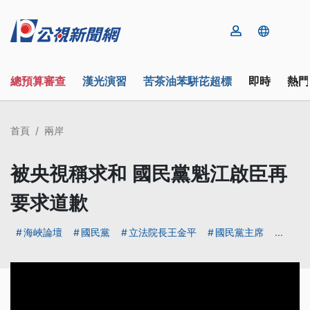
總預算審查
漢光演習
苦茶油苯駢芘超標
即時
熱門
首頁
兩岸
被央視稱求和 國民黨魁江啟臣再
要求道歉
海峽論壇
國民黨
立法院長王金平
國民黨主席
...