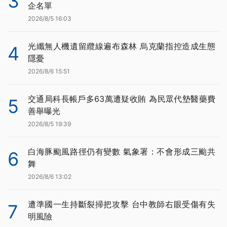
3
企名單
2026/8/5 16:03
光纖無人機遺留纜線遍布森林 烏克蘭指控造成生態
4
隱憂
2026/8/6 15:51
交通局科長帳戶多63萬遭疑收賄 為民眾代墊醫藥費
5
善舉曝光
2026/8/5 19:39
白海豚颱風路徑仍有變數 氣象署：不會形成三颱共
6
舞
2026/8/6 13:02
遭準國一生持斷裂掃把攻擊 台中教師右眼受傷有失
7
明風險