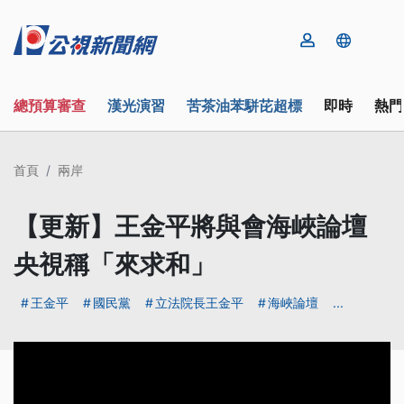
總預算審查
漢光演習
苦茶油苯駢芘超標
即時
熱門
首頁
兩岸
【更新】王金平將與會海峽論壇
央視稱「來求和」
王金平
國民黨
立法院長王金平
海峽論壇
...