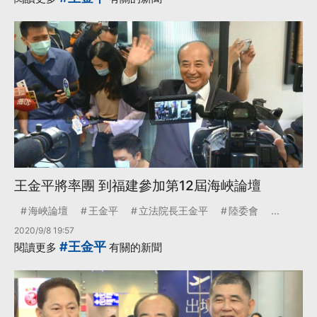
王金平將率團 到福建參加第12屆海峽論壇
海峽論壇
王金平
立法院長王金平
陸委會
...
2020/9/8 19:57
#王金平
閱讀更多
有關的新聞