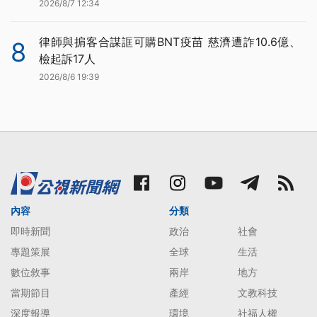
2026/8/7 12:34
律師與掮客合謀誆可購BNT疫苗 慈濟遭詐10.6億、
8
檢起訴17人
2026/8/6 19:39
內容
分類
即時新聞
政治
社會
專題策展
全球
生活
數位敘事
兩岸
地方
當期節目
產經
文教科技
深度報導
環境
社福人權