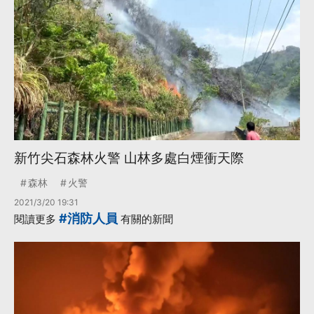
新竹尖石森林火警 山林多處白煙衝天際
森林
火警
2021/3/20 19:31
#消防人員
閱讀更多
有關的新聞