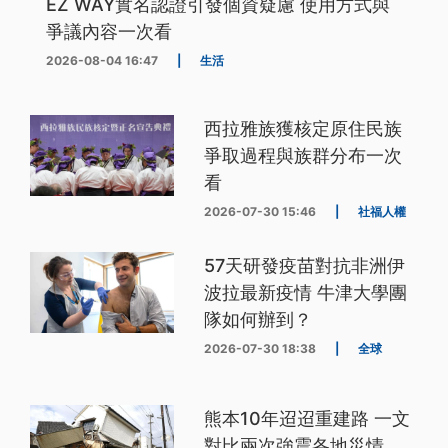
EZ WAY實名認證引發個資疑慮 使用方式與
爭議內容一次看
2026-08-04 16:47
|
生活
西拉雅族獲核定原住民族
爭取過程與族群分布一次
看
2026-07-30 15:46
|
社福人權
57天研發疫苗對抗非洲伊
波拉最新疫情 牛津大學團
隊如何辦到？
2026-07-30 18:38
|
全球
熊本10年迢迢重建路 一文
對比兩次強震各地災情