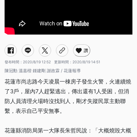
讚
發布時間：
2020/8/19 12:52
更新時間：
2020/8/19 14:51
陳冠勳 溫嘉楷 鍾建剛 謝政霖 / 花蓮報導
花蓮市尚志路今天凌晨一棟房子發生火警，火連續燒
了3戶，屋內7人趕緊逃出，傳出還有1人受困，但消
防人員清理火場時沒找到人，剛才失蹤民眾主動聯
繫，表示自己平安無事。
花蓮縣消防局第一大隊長朱哲民說：「大概燒毀大概