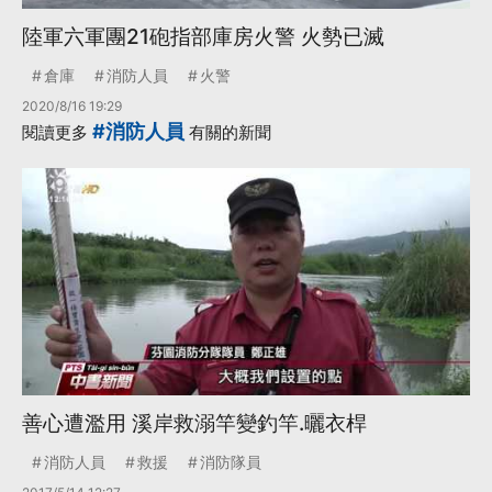
陸軍六軍團21砲指部庫房火警 火勢已滅
倉庫
消防人員
火警
2020/8/16 19:29
#消防人員
閱讀更多
有關的新聞
善心遭濫用 溪岸救溺竿變釣竿.曬衣桿
消防人員
救援
消防隊員