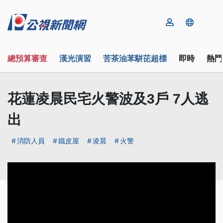
總預算審查
漢光演習
苦茶油苯駢芘超標
即時
熱門
花蓮凌晨民宅火警波及3戶 7人逃
出
消防人員
鐵皮屋
凌晨
火警