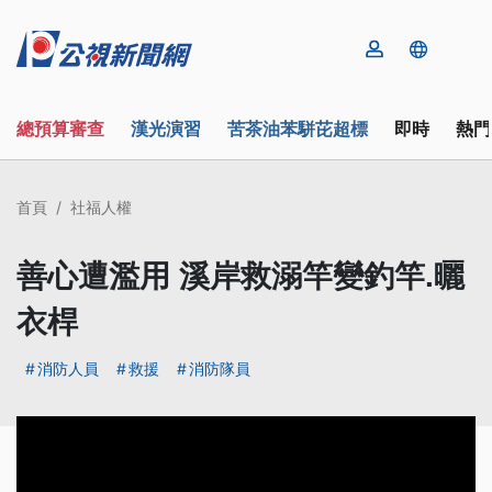
總預算審查
漢光演習
苦茶油苯駢芘超標
即時
熱門
首頁
社福人權
善心遭濫用 溪岸救溺竿變釣竿.曬
衣桿
消防人員
救援
消防隊員