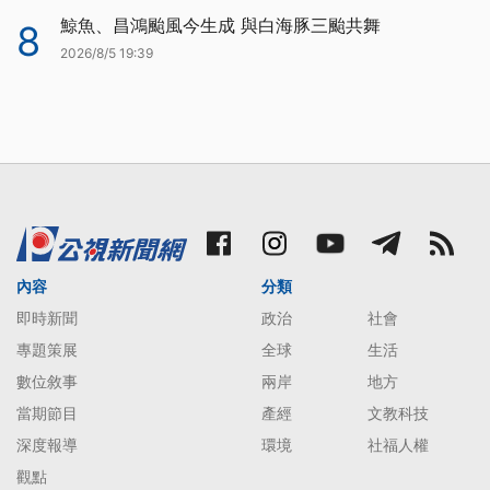
鯨魚、昌鴻颱風今生成 與白海豚三颱共舞
8
2026/8/5 19:39
內容
分類
即時新聞
政治
社會
專題策展
全球
生活
數位敘事
兩岸
地方
當期節目
產經
文教科技
深度報導
環境
社福人權
觀點