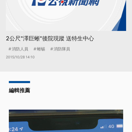
2公尺"澤巨蜥"後院現蹤 送特生中心
消防人員
蜥蜴
消防隊員
2015/10/28 14:10
編輯推薦