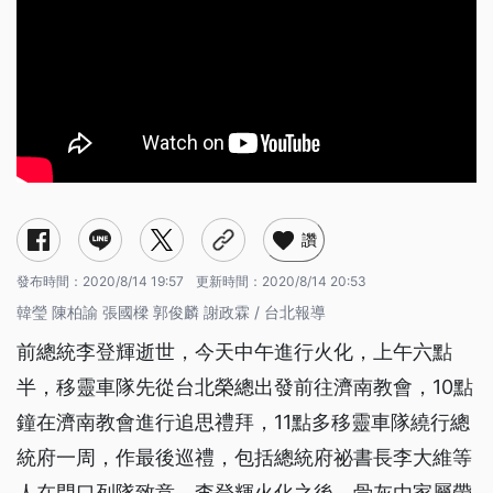
讚
發布時間：
2020/8/14 19:57
更新時間：
2020/8/14 20:53
韓瑩 陳柏諭 張國樑 郭俊麟 謝政霖 / 台北報導
前總統李登輝逝世，今天中午進行火化，上午六點
半，移靈車隊先從台北榮總出發前往濟南教會，10點
鐘在濟南教會進行追思禮拜，11點多移靈車隊繞行總
統府一周，作最後巡禮，包括總統府祕書長李大維等
人在門口列隊致意。李登輝火化之後，骨灰由家屬帶