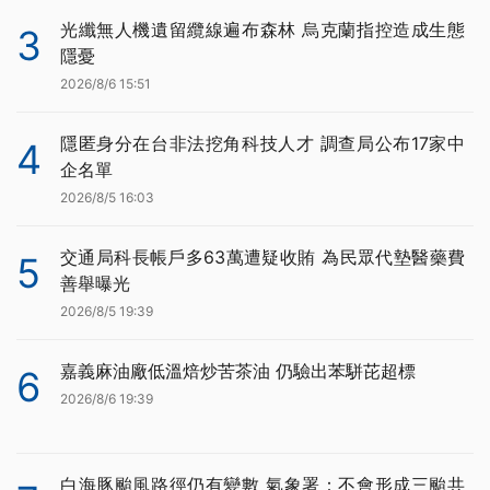
光纖無人機遺留纜線遍布森林 烏克蘭指控造成生態
3
隱憂
2026/8/6 15:51
隱匿身分在台非法挖角科技人才 調查局公布17家中
4
企名單
2026/8/5 16:03
交通局科長帳戶多63萬遭疑收賄 為民眾代墊醫藥費
5
善舉曝光
2026/8/5 19:39
嘉義麻油廠低溫焙炒苦茶油 仍驗出苯駢芘超標
6
2026/8/6 19:39
白海豚颱風路徑仍有變數 氣象署：不會形成三颱共