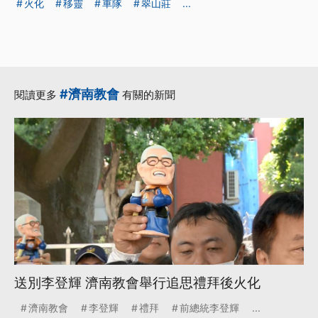
火化
移靈
車隊
翠山莊
...
#濟南教會
閱讀更多
有關的新聞
送別李登輝 濟南教會舉行追思禮拜後火化
濟南教會
李登輝
禮拜
前總統李登輝
...