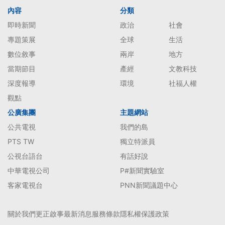
內容
分類
即時新聞
政治
社會
專題策展
全球
生活
數位敘事
兩岸
地方
當期節目
產經
文教科技
深度報導
環境
社福人權
觀點
公廣集團
主題網站
公共電視
我們的島
PTS TW
獨立特派員
公視台語台
有話好說
中華電視公司
P#新聞實驗室
客家電視台
PNN新聞議題中心
關於我們
更正啟事
最新消息
服務條款
隱私權保護政策