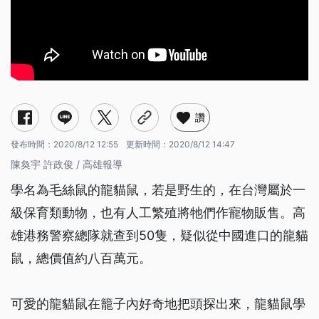
讚
發布時間：
2020/8/12 12:55
更新時間：
2020/8/12 14:47
陳奐宇 許政俊 / 高雄報導
學名為毛絲鼠的龍貓鼠，若是野生的，在台灣屬於一
級保育類動物，也有人工繁殖將牠們作寵物販售。高
雄港務警察總隊就查到50隻，疑似從中國進口的龍貓
鼠，總價值約八百萬元。
可愛的龍貓鼠在籠子內好奇地把頭探出來，龍貓鼠學