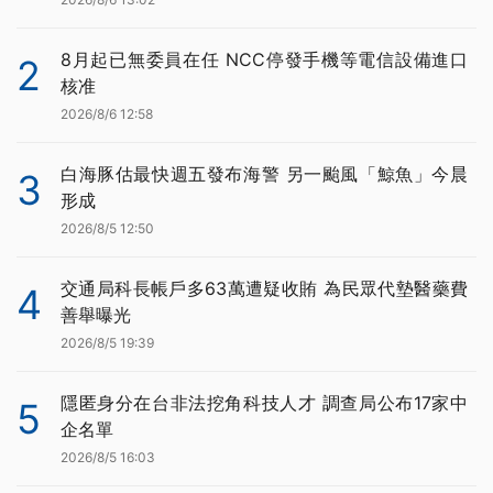
8月起已無委員在任 NCC停發手機等電信設備進口
2
核准
2026/8/6 12:58
白海豚估最快週五發布海警 另一颱風「鯨魚」今晨
3
形成
2026/8/5 12:50
交通局科長帳戶多63萬遭疑收賄 為民眾代墊醫藥費
4
善舉曝光
2026/8/5 19:39
隱匿身分在台非法挖角科技人才 調查局公布17家中
5
企名單
2026/8/5 16:03