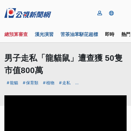
總預算審查
漢光演習
苦茶油苯駢芘超標
即時
熱門
男子走私「龍貓鼠」遭查獲 50隻
市值800萬
龍貓
保育類
植物
走私
...