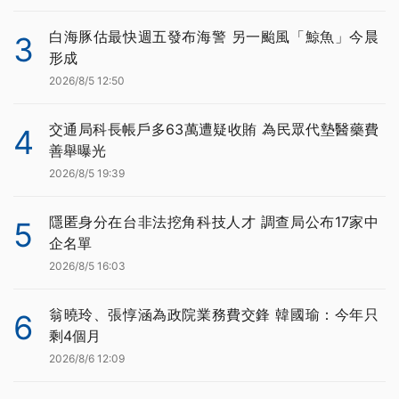
白海豚估最快週五發布海警 另一颱風「鯨魚」今晨
3
形成
2026/8/5 12:50
交通局科長帳戶多63萬遭疑收賄 為民眾代墊醫藥費
4
善舉曝光
2026/8/5 19:39
隱匿身分在台非法挖角科技人才 調查局公布17家中
5
企名單
2026/8/5 16:03
翁曉玲、張惇涵為政院業務費交鋒 韓國瑜：今年只
6
剩4個月
2026/8/6 12:09