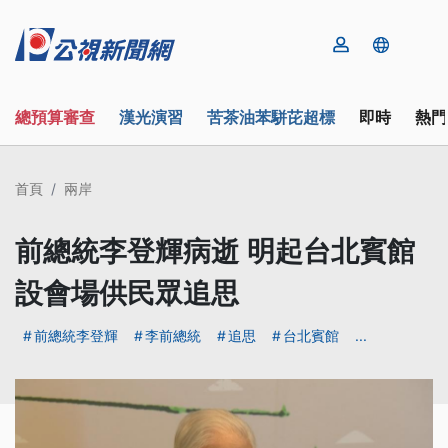
總預算審查
漢光演習
苦茶油苯駢芘超標
即時
熱門
首頁
兩岸
前總統李登輝病逝 明起台北賓館
設會場供民眾追思
前總統李登輝
李前總統
追思
台北賓館
...