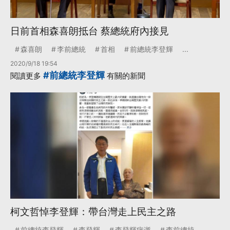
日前首相森喜朗抵台 蔡總統府內接見
森喜朗
李前總統
首相
前總統李登輝
...
2020/9/18 19:54
#前總統李登輝
閱讀更多
有關的新聞
柯文哲悼李登輝：帶台灣走上民主之路
前總統李登輝
李登輝
李登輝病逝
李前總統
...