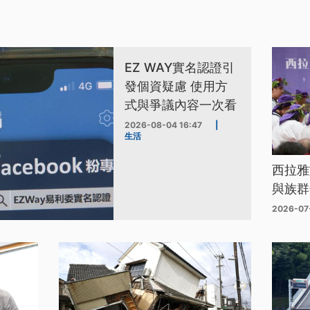
EZ WAY實名認證引
發個資疑慮 使用方
式與爭議內容一次看
2026-08-04 16:47
|
生活
西拉雅
與族群
2026-07