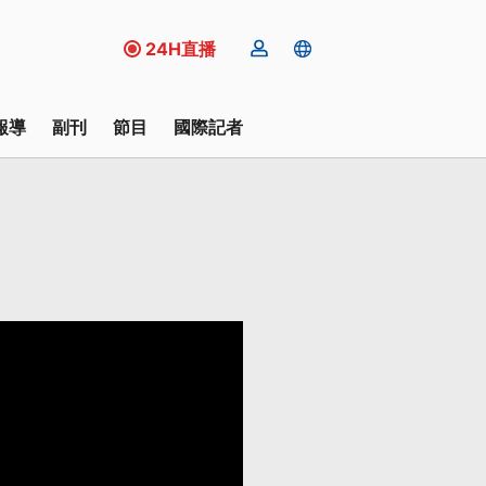
24H直播
報導
副刊
節目
國際記者