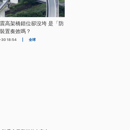
震高架橋錯位卻沒垮 是「防
裝置奏效嗎？
-30 18:54
|
全球