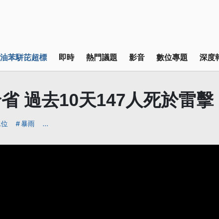
油苯駢芘超標
即時
熱門議題
影音
數位專題
深度
省 過去10天147人死於雷擊
水位
暴雨
...