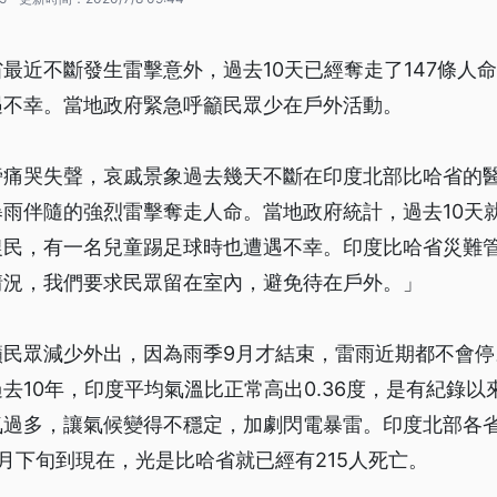
最近不斷發生雷擊意外，過去10天已經奪走了147條人
遇不幸。當地政府緊急呼籲民眾少在戶外活動。
旁痛哭失聲，哀戚景象過去幾天不斷在印度北部比哈省的
雨伴隨的強烈雷擊奪走人命。當地政府統計，過去10天就
農民，有一名兒童踢足球時也遭遇不幸。印度比哈省災難
情況，我們要求民眾留在室內，避免待在戶外。」
籲民眾減少外出，因為雨季9月才結束，雷雨近期都不會停
去10年，印度平均氣溫比正常高出0.36度，是有紀錄以
過多，讓氣候變得不穩定，加劇閃電暴雷。印度北部各省
月下旬到現在，光是比哈省就已經有215人死亡。