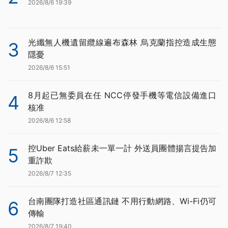
2026/8/6 19:39
光纖無人機遺留纜線遍布森林 烏克蘭指控造成生態
3
隱憂
2026/8/6 15:51
8月起已無委員在任 NCC停發手機等電信設備進口
4
核准
2026/8/6 12:58
控Uber Eats給薪未一單一計 外送員團體揚言提告加
5
重詐欺
2026/8/7 12:35
台南團隊打造社區通訊鏈 不用行動網路、Wi-Fi仍可
6
傳輸
2026/8/7 19:40