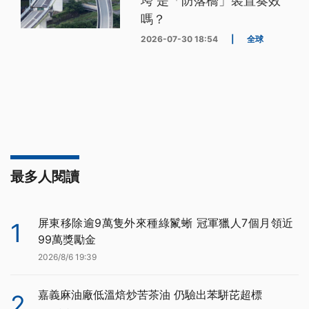
垮 是「防落橋」裝置奏效
嗎？
2026-07-30 18:54
|
全球
最多人閱讀
屏東移除逾9萬隻外來種綠鬣蜥 冠軍獵人7個月領近
1
99萬獎勵金
2026/8/6 19:39
嘉義麻油廠低溫焙炒苦茶油 仍驗出苯駢芘超標
2