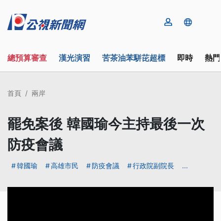
總預算審查
漢光演習
苦茶油苯駢芘超標
即時
熱門
首頁
兩岸
罷免案後 韓國瑜今主持最後一次
防疫會議
韓國瑜
高雄市民
防疫會議
行政院副院長
...