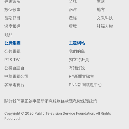
專題策展
全球
生活
數位敘事
兩岸
地方
當期節目
產經
文教科技
深度報導
環境
社福人權
觀點
公廣集團
主題網站
公共電視
我們的島
PTS TW
獨立特派員
公視台語台
有話好說
中華電視公司
P#新聞實驗室
客家電視台
PNN新聞議題中心
關於我們
更正啟事
最新消息
服務條款
隱私權保護政策
Copyright © 2020 Public Television Service Foundation. All Rights
Reserved.