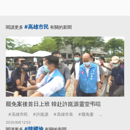
#高雄市民
閱讀更多
有關的新聞
罷免案後首日上班 韓赴許崑源靈堂弔唁
高雄市民
許崑源
高雄市長
罷免案
...
2020/6/8 12:53
#韓國瑜
閱讀更多
有關的新聞