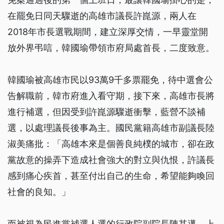
在罷免日同天驟逝的高雄市議長許崑源，兩人在
2018年市長選戰期間，建立深厚交情，一早靈堂開
放外界弔唁，韓國瑜帶領市府局處首長，二度致意。
韓國瑜被高雄市民以93萬9千多票罷免，待中選會公
告解職前，韓市府進入看守期，接下來，高雄市長將
進行補選，但因受到許崑源驟逝衝擊，藍營不談補
選，以處理議長後事為主。國民黨籍高雄市副議長陸
淑美痛批：「高雄本來是個善良純樸的城市，卻在政
黨故意的操弄下造成社會強大的對立與仇恨，許議長
感到痛心疾首，甚至付出自己的生命，希望能夠喚回
社會的良知。」
而被視為民進黨補選人選的行政院副院長陳其邁，上