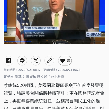
讚
發布時間：
2020/5/21 08:17
更新時間：
2020/5/21 10:28
黃子杰 謝其文 陳淑敏 陳立峰 / 台北報導
蔡總統520就職，美國國務卿龐佩奧不但首度發聲明
祝賀，強調美台關係將持續茁壯；更在國務院記者會
上，再度恭喜蔡總統就任，並稱讚台灣民主化的過
程，已成為世界典範。包括美英多位官員和議員，以