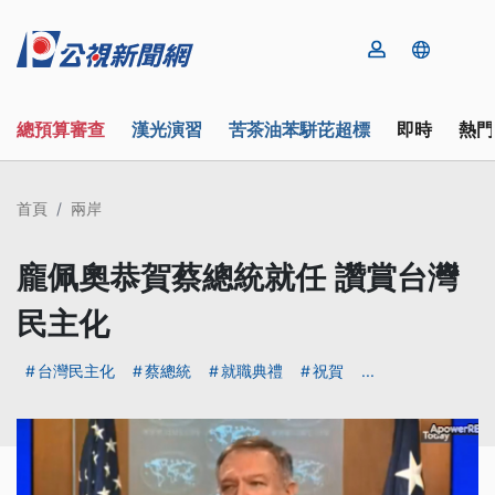
總預算審查
漢光演習
苦茶油苯駢芘超標
即時
熱門
首頁
兩岸
龐佩奧恭賀蔡總統就任 讚賞台灣
民主化
台灣民主化
蔡總統
就職典禮
祝賀
...