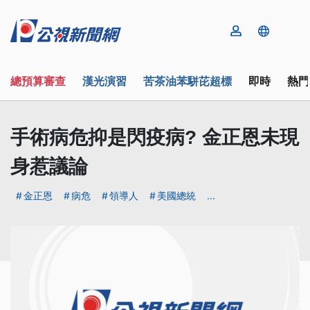
總預算審查
漢光演習
苦茶油苯駢芘超標
即時
熱門
手術病危抑是閃疫病? 金正恩未現
身惹議論
金正恩
病危
領導人
美國總統
...