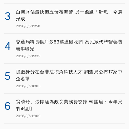
白海豚估最快週五發布海警 另一颱風「鯨魚」今晨
3
形成
2026/8/5 12:50
交通局科長帳戶多63萬遭疑收賄 為民眾代墊醫藥費
4
善舉曝光
2026/8/5 19:39
隱匿身分在台非法挖角科技人才 調查局公布17家中
5
企名單
2026/8/5 16:03
翁曉玲、張惇涵為政院業務費交鋒 韓國瑜：今年只
6
剩4個月
2026/8/6 12:09