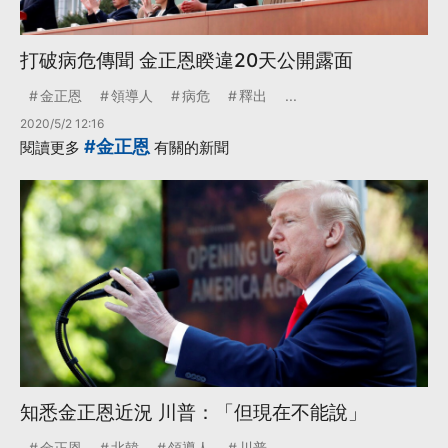
打破病危傳聞 金正恩睽違20天公開露面
金正恩
領導人
病危
釋出
...
2020/5/2 12:16
#金正恩
閱讀更多
有關的新聞
知悉金正恩近況 川普：「但現在不能說」
金正恩
北韓
領導人
川普
...