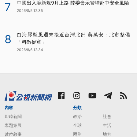
中國出入境新規9月上路 陸委會示警增赴中安全風險
7
2026/8/5 12:35
白海豚颱風週末接近台灣北部 蔣萬安：北市整備
8
「料敵從寬」
2026/8/6 12:34
內容
分類
即時新聞
政治
社會
專題策展
全球
生活
數位敘事
兩岸
地方