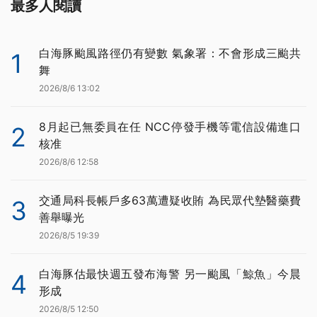
最多人閱讀
白海豚颱風路徑仍有變數 氣象署：不會形成三颱共
1
舞
2026/8/6 13:02
8月起已無委員在任 NCC停發手機等電信設備進口
2
核准
2026/8/6 12:58
交通局科長帳戶多63萬遭疑收賄 為民眾代墊醫藥費
3
善舉曝光
2026/8/5 19:39
白海豚估最快週五發布海警 另一颱風「鯨魚」今晨
4
形成
2026/8/5 12:50