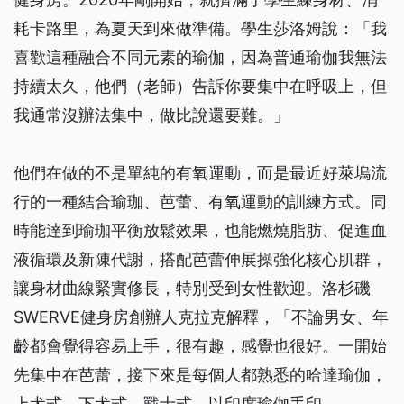
耗卡路里，為夏天到來做準備。學生莎洛姆說：「我
喜歡這種融合不同元素的瑜伽，因為普通瑜伽我無法
持續太久，他們（老師）告訴你要集中在呼吸上，但
我通常沒辦法集中，做比說還要難。」
他們在做的不是單純的有氧運動，而是最近好萊塢流
行的一種結合瑜珈、芭蕾、有氧運動的訓練方式。同
時能達到瑜珈平衡放鬆效果，也能燃燒脂肪、促進血
液循環及新陳代謝，搭配芭蕾伸展操強化核心肌群，
讓身材曲線緊實修長，特別受到女性歡迎。洛杉磯
SWERVE健身房創辦人克拉克解釋，「不論男女、年
齡都會覺得容易上手，很有趣，感覺也很好。一開始
先集中在芭蕾，接下來是每個人都熟悉的哈達瑜伽，
上犬式、下犬式、戰士式、以印度瑜伽手印、