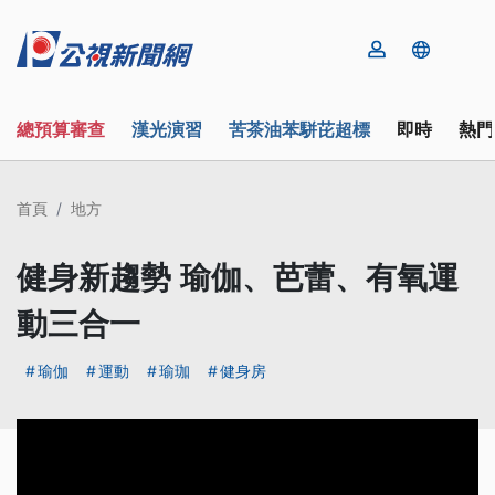
總預算審查
漢光演習
苦茶油苯駢芘超標
即時
熱門
首頁
地方
健身新趨勢 瑜伽、芭蕾、有氧運
動三合一
瑜伽
運動
瑜珈
健身房