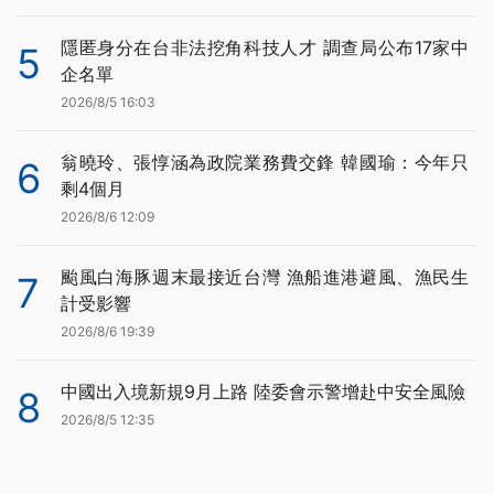
隱匿身分在台非法挖角科技人才 調查局公布17家中
5
企名單
2026/8/5 16:03
翁曉玲、張惇涵為政院業務費交鋒 韓國瑜：今年只
6
剩4個月
2026/8/6 12:09
颱風白海豚週末最接近台灣 漁船進港避風、漁民生
7
計受影響
2026/8/6 19:39
中國出入境新規9月上路 陸委會示警增赴中安全風險
8
2026/8/5 12:35