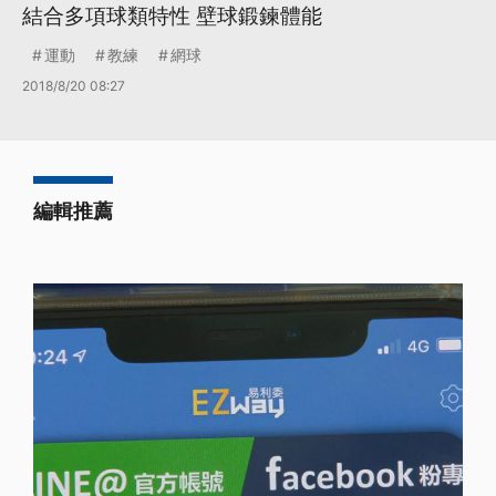
結合多項球類特性 壁球鍛鍊體能
運動
教練
網球
2018/8/20 08:27
編輯推薦