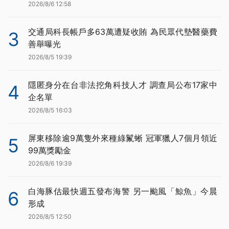
2026/8/6 12:58
交通局科長帳戶多63萬遭疑收賄 為民眾代墊醫藥費
3
善舉曝光
2026/8/5 19:39
隱匿身分在台非法挖角科技人才 調查局公布17家中
4
企名單
2026/8/5 16:03
屏東移除逾9萬隻外來種綠鬣蜥 冠軍獵人7個月領近
5
99萬獎勵金
2026/8/6 19:39
白海豚估最快週五發布海警 另一颱風「鯨魚」今晨
6
形成
2026/8/5 12:50