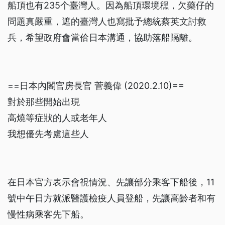
船頂也有235个臺灣人。因為船頂環境䆀，欠藥仔的
問題真嚴重，遮的臺灣人也寫批予總統蔡英文討救
兵，希望政府會當佮日本溝通，協助落船隔離。
==日本內閣官房長官 菅義偉 (2020.2.10)==
對於那些開始出現
高燒等症狀的人或老年人
我想優先考慮這些人
在日本官方表示會視情況、先讓部分乘客下船後，11
號中午日方就派醫護檢疫人員登船，先讓高齡者和有
慢性病乘客先下船。