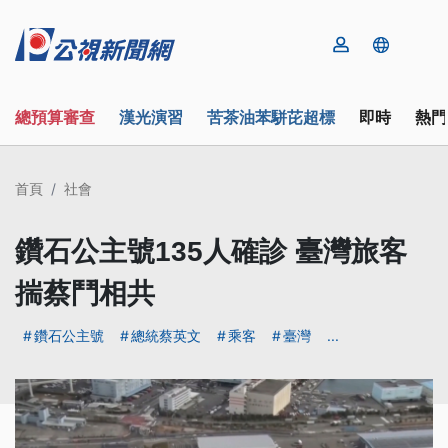
總預算審查
漢光演習
苦茶油苯駢芘超標
即時
熱門
首頁
社會
鑽石公主號135人確診 臺灣旅客
揣蔡鬥相共
鑽石公主號
總統蔡英文
乘客
臺灣
...