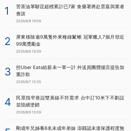
苦茶油苯駢芘超標累計已7家 食藥署將赴雲嘉與業者
1
會談
2026/8/8 19:09
屏東移除逾9萬隻外來種綠鬣蜥 冠軍獵人7個月領近
2
99萬獎勵金
2026/8/6 19:39
控Uber Eats給薪未一單一計 外送員團體揚言提告加
3
重詐欺
2026/8/7 12:35
民眾指窄巷設雙黃線不符需求 台中訂10米下不劃設
4
並陸續塗銷
2026/8/9 12:09
剛成年兄姊養8名未成年弟妹 澎縣認未達保護程度無