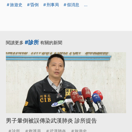
旅遊史
昏倒
刑事局
假消息
...
#診所
閱讀更多
有關的新聞
男子暈倒被誤傳染武漢肺炎 診所提告
診所
救護員
武漢肺炎
旅遊史
...