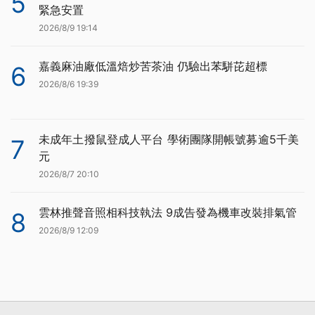
5
緊急安置
2026/8/9 19:14
嘉義麻油廠低溫焙炒苦茶油 仍驗出苯駢芘超標
6
2026/8/6 19:39
未成年土撥鼠登成人平台 學術團隊開帳號募逾5千美
7
元
2026/8/7 20:10
雲林推聲音照相科技執法 9成告發為機車改裝排氣管
8
2026/8/9 12:09