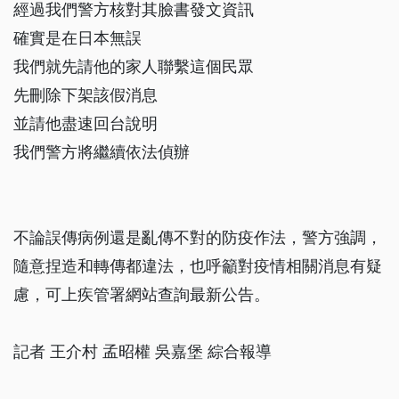
經過我們警方核對其臉書發文資訊
確實是在日本無誤
我們就先請他的家人聯繫這個民眾
先刪除下架該假消息
並請他盡速回台說明
我們警方將繼續依法偵辦
不論誤傳病例還是亂傳不對的防疫作法，警方強調，
隨意捏造和轉傳都違法，也呼籲對疫情相關消息有疑
慮，可上疾管署網站查詢最新公告。
記者 王介村 孟昭權 吳嘉堡 綜合報導