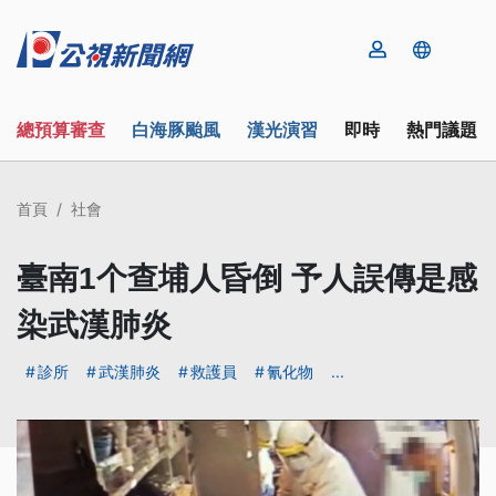
總預算審查
白海豚颱風
漢光演習
即時
熱門議題
首頁
社會
臺南1个查埔人昏倒 予人誤傳是感
染武漢肺炎
診所
武漢肺炎
救護員
氰化物
...