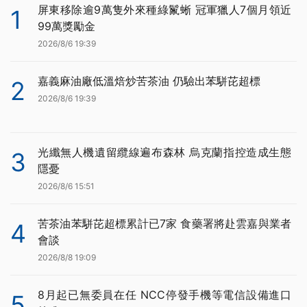
屏東移除逾9萬隻外來種綠鬣蜥 冠軍獵人7個月領近
1
99萬獎勵金
2026/8/6 19:39
嘉義麻油廠低溫焙炒苦茶油 仍驗出苯駢芘超標
2
2026/8/6 19:39
光纖無人機遺留纜線遍布森林 烏克蘭指控造成生態
3
隱憂
2026/8/6 15:51
苦茶油苯駢芘超標累計已7家 食藥署將赴雲嘉與業者
4
會談
2026/8/8 19:09
8月起已無委員在任 NCC停發手機等電信設備進口
5