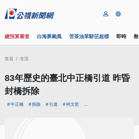
總預算審查
白海豚颱風
苦茶油苯駢芘超標
即時
熱
首頁
生活
83年歷史的臺北中正橋引道 昨昏
封橋拆除
中正橋
拆除
引道
柯文哲
...