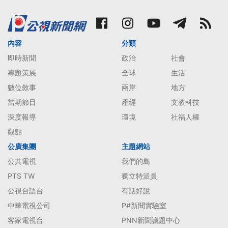
內容
分類
即時新聞
政治
社會
專題策展
全球
生活
數位敘事
兩岸
地方
當期節目
產經
文教科技
深度報導
環境
社福人權
觀點
公廣集團
主題網站
公共電視
我們的島
PTS TW
獨立特派員
公視台語台
有話好說
中華電視公司
P#新聞實驗室
客家電視台
PNN新聞議題中心