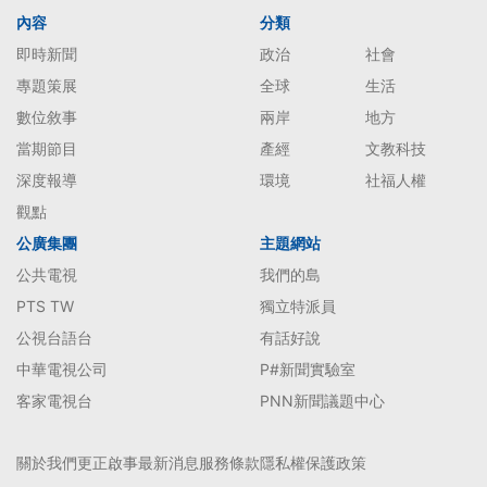
內容
分類
即時新聞
政治
社會
專題策展
全球
生活
數位敘事
兩岸
地方
當期節目
產經
文教科技
深度報導
環境
社福人權
觀點
公廣集團
主題網站
公共電視
我們的島
PTS TW
獨立特派員
公視台語台
有話好說
中華電視公司
P#新聞實驗室
客家電視台
PNN新聞議題中心
關於我們
更正啟事
最新消息
服務條款
隱私權保護政策