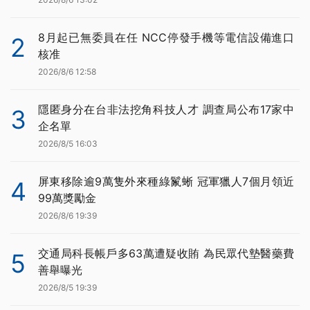
8月起已無委員在任 NCC停發手機等電信設備進口
2
核准
2026/8/6 12:58
隱匿身分在台非法挖角科技人才 調查局公布17家中
3
企名單
2026/8/5 16:03
屏東移除逾9萬隻外來種綠鬣蜥 冠軍獵人7個月領近
4
99萬獎勵金
2026/8/6 19:39
交通局科長帳戶多63萬遭疑收賄 為民眾代墊醫藥費
5
善舉曝光
2026/8/5 19:39