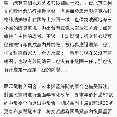
鱉，總算有個地方莫名其妙圓回一城。」台北市長柯
文哲歐洲參訪行接近尾聲，有感而發表示與捷克布拉
格締結姊妹市在國際上扳回一城，也借鏡波羅地海三
小國的國際處境，拋出台灣在強大鄰居在旁邊，如何
維持自主性的思考。不過，出訪期間，柯文哲心腹蔡
壁如擔待職責成黨內外箭靶，被砲轟應退居第二線，
柯文哲護自家人，全力反擊：「蔡壁如現在又沒有兼
總召，也沒有兼副總召，也沒有兼黨團主任，那也沒
有什麼第一線第二線的問題。」
民眾黨將入國會，未來與藍綠間的磨合也備受關注。
對國民黨將進行全面年輕化改革，要求年齡超過60歲
的中常委全面退出中常會，國民黨副主席郝龍斌20號
更宣布參選黨主席，柯文哲認為國民黨黨內復興需要