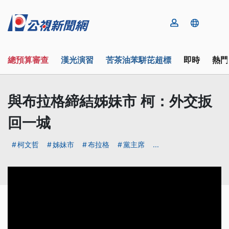
總預算審查
漢光演習
苦茶油苯駢芘超標
即時
熱門
與布拉格締結姊妹市 柯：外交扳
回一城
柯文哲
姊妹市
布拉格
黨主席
...