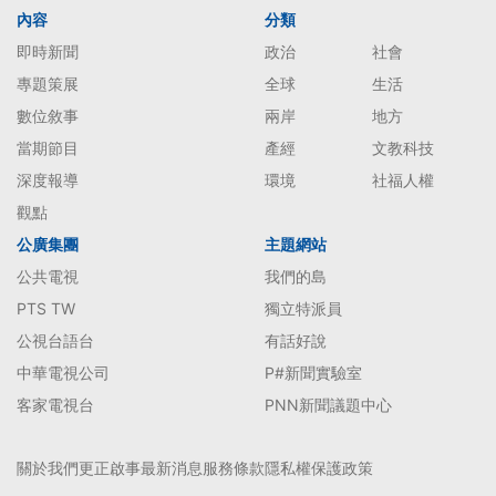
內容
分類
即時新聞
政治
社會
專題策展
全球
生活
數位敘事
兩岸
地方
當期節目
產經
文教科技
深度報導
環境
社福人權
觀點
公廣集團
主題網站
公共電視
我們的島
PTS TW
獨立特派員
公視台語台
有話好說
中華電視公司
P#新聞實驗室
客家電視台
PNN新聞議題中心
關於我們
更正啟事
最新消息
服務條款
隱私權保護政策