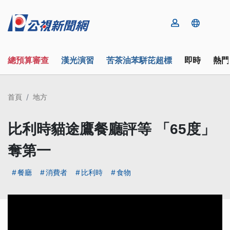
總預算審查
漢光演習
苦茶油苯駢芘超標
即時
熱門
首頁
地方
比利時貓途鷹餐廳評等 「65度」
奪第一
餐廳
消費者
比利時
食物