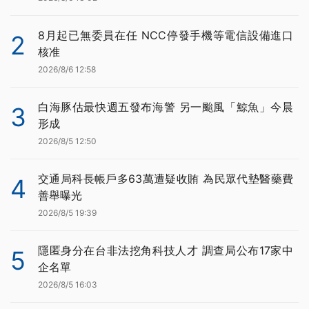
8月起已無委員在任 NCC停發手機等電信設備進口
2
核准
2026/8/6 12:58
白海豚估最快週五發布海警 另一颱風「鯨魚」今晨
3
形成
2026/8/5 12:50
交通局科長帳戶多63萬遭疑收賄 為民眾代墊醫藥費
4
善舉曝光
2026/8/5 19:39
隱匿身分在台非法挖角科技人才 調查局公布17家中
5
企名單
2026/8/5 16:03