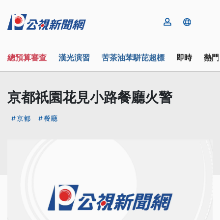
總預算審查
漢光演習
苦茶油苯駢芘超標
即時
熱門
京都祇園花見小路餐廳火警
京都
餐廳