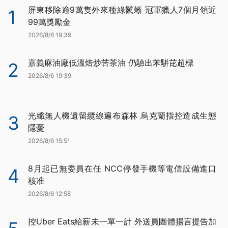
屏東移除逾9萬隻外來種綠鬣蜥 冠軍獵人7個月領近
1
99萬獎勵金
2026/8/6 19:39
嘉義麻油廠低溫焙炒苦茶油 仍驗出苯駢芘超標
2
2026/8/6 19:39
光纖無人機遺留纜線遍布森林 烏克蘭指控造成生態
3
隱憂
2026/8/6 15:51
8月起已無委員在任 NCC停發手機等電信設備進口
4
核准
2026/8/6 12:58
控Uber Eats給薪未一單一計 外送員團體揚言提告加