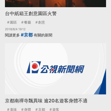
台中紙箱王創意園區火警
園區
餐廳
創意
2018/8/4 19:12
#京都
閱讀更多
有關的新聞
京都南禪寺飄異味 逾20名遊客身體不適
臭味
身體
京都
遊客