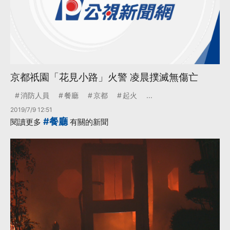
京都祇園「花見小路」火警 凌晨撲滅無傷亡
消防人員
餐廳
京都
起火
...
2019/7/9 12:51
#餐廳
閱讀更多
有關的新聞