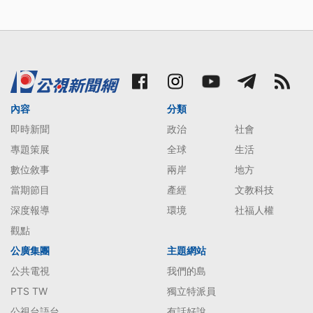
內容
分類
即時新聞
政治
社會
專題策展
全球
生活
數位敘事
兩岸
地方
當期節目
產經
文教科技
深度報導
環境
社福人權
觀點
公廣集團
主題網站
公共電視
我們的島
PTS TW
獨立特派員
公視台語台
有話好說