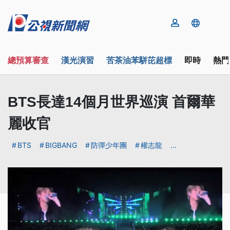
總預算審查
漢光演習
苦茶油苯駢芘超標
即時
熱門
BTS長達14個月世界巡演 首爾華
麗收官
BTS
BIGBANG
防彈少年團
權志龍
...