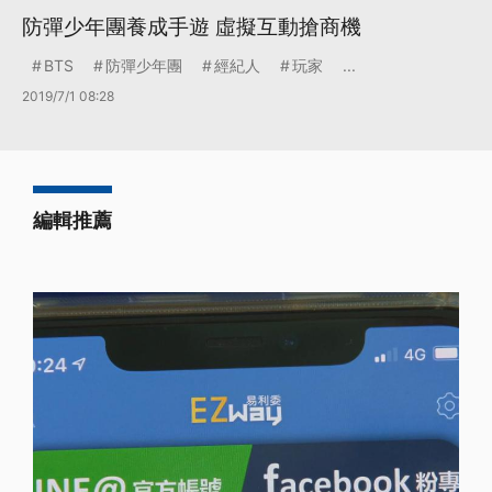
防彈少年團養成手遊 虛擬互動搶商機
BTS
防彈少年團
經紀人
玩家
...
2019/7/1 08:28
編輯推薦