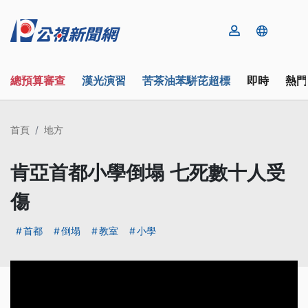
總預算審查
漢光演習
苦茶油苯駢芘超標
即時
熱門
首頁
地方
肯亞首都小學倒塌 七死數十人受
傷
首都
倒塌
教室
小學