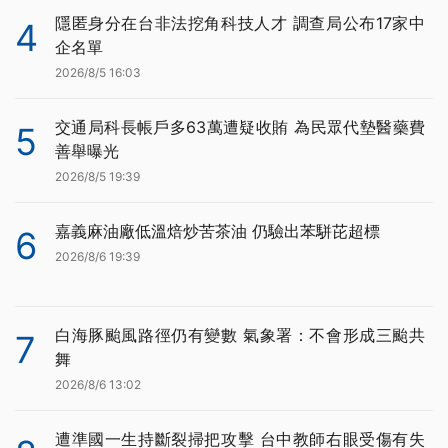
隱匿身分在台非法挖角科技人才 調查局公布17家中
4
企名單
2026/8/5 16:03
交通局科長帳戶多63萬遭疑收賄 為民眾代墊醫藥費
5
善舉曝光
2026/8/5 19:39
嘉義麻油廠低溫焙炒苦茶油 仍驗出苯駢芘超標
6
2026/8/6 19:39
白海豚颱風路徑仍有變數 氣象署：不會形成三颱共
7
舞
2026/8/6 13:02
遭準國一生持斷裂掃把攻擊 台中教師右眼受傷有失