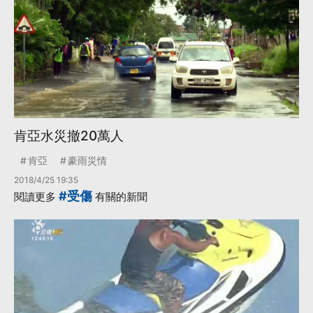
肯亞水災撤20萬人
肯亞
豪雨災情
2018/4/25 19:35
#受傷
閱讀更多
有關的新聞