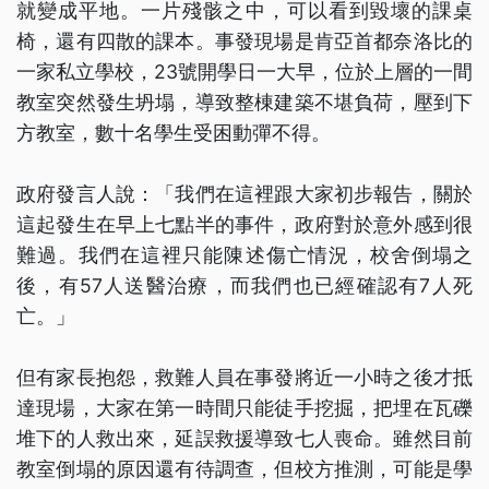
就變成平地。一片殘骸之中，可以看到毀壞的課桌
椅，還有四散的課本。事發現場是肯亞首都奈洛比的
一家私立學校，23號開學日一大早，位於上層的一間
教室突然發生坍塌，導致整棟建築不堪負荷，壓到下
方教室，數十名學生受困動彈不得。
政府發言人說：「我們在這裡跟大家初步報告，關於
這起發生在早上七點半的事件，政府對於意外感到很
難過。我們在這裡只能陳述傷亡情況，校舍倒塌之
後，有57人送醫治療，而我們也已經確認有7人死
亡。」
但有家長抱怨，救難人員在事發將近一小時之後才抵
達現場，大家在第一時間只能徒手挖掘，把埋在瓦礫
堆下的人救出來，延誤救援導致七人喪命。雖然目前
教室倒塌的原因還有待調查，但校方推測，可能是學