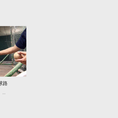
球路
...