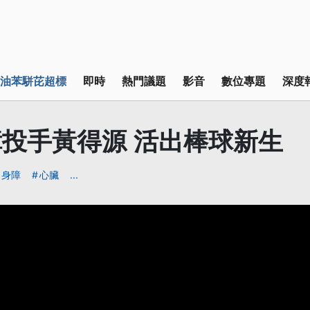
油苯駢芘超標
即時
熱門議題
影音
數位專題
深度
投手黃得源 活出棒球新生
身障
心臟
...