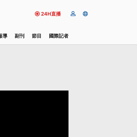
24H直播
報導
副刊
節目
國際記者