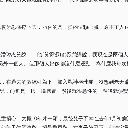
咬牙忍痛撐下去，巧合的是，換的這顆心臟，原本主人跟他
潘瑋杰笑說：「他(黃得源)都跟我講說，我現在是兩個
有另外一個人。但那個人好像都沒什麼運動，為什麼我每次
源，在過去的教練引薦下，加入戰神棒球隊，沒想到老天
大兒子)也是一樣一場感冒，然後就很急性的、然後就演
」
童捐心，大概10年才一顆，最後兒子不幸在去年1月初
，他每天借酒澆愁，卻是愁更愁。在妻子鼓勵下，他決定