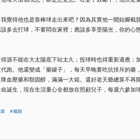
「我覺得他也是靠棒球走出來吧？因為其實他一開始腳截
應該多去打球，不要悶在家裡；應該多享受陽光，你的心
黃得源不能在大太陽底下站太久；投球時也得重新適應；
友代跑。他還變成「藥罐子」，每天早晚要吃抗排斥的藥
降血壓藥和類固醇，滿滿一大箱。還好老天爺總算不再開
生命誕生，現在生活重心全都放在照顧兒子，每週六參加
感冒
截肢