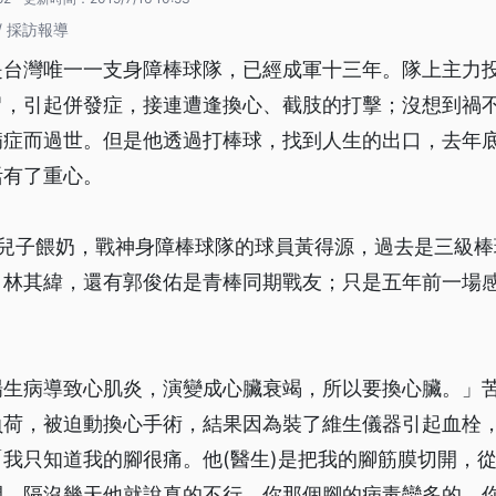
/ 採訪報導
是台灣唯一一支身障棒球隊，已經成軍十三年。隊上主力
冒，引起併發症，接連遭逢換心、截肢的打擊；沒想到禍
病症而過世。但是他透過打棒球，找到人生的出口，去年
活有了重心。
的兒子餵奶，戰神身障棒球隊的球員黃得源，過去是三級棒
、林其緯，還有郭俊佑是青棒同期戰友；只是五年前一場
場生病導致心肌炎，演變成心臟衰竭，所以要換心臟。」
負荷，被迫動換心手術，結果因為裝了維生儀器引起血栓
我只知道我的腳很痛。他(醫生)是把我的腳筋膜切開，
開。隔沒幾天他就說真的不行，你那個腳的病毒蠻多的，