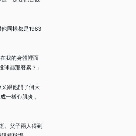
同樣都是1983
人在我的身體裡面
投球都那麼累？」
爺又跟他開了個大
變成一樣心肌炎，
病逝。父子兩人得到
重返棒球場。。