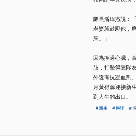
隊長潘瑋杰說：
老婆就鼓勵他，
來。」
因為換過心臟，
肢，打擊得靠隊
外還有抗凝血劑、
月黃得源迎接新
到人生的出口。
新生
棒球