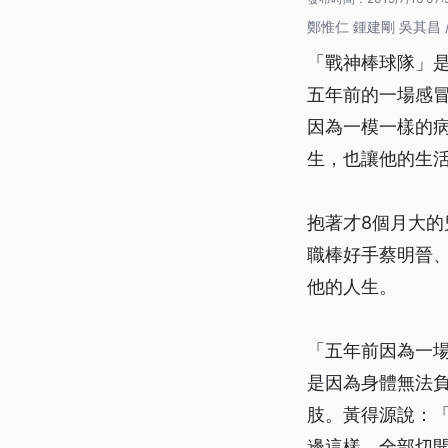
鄭惟仁 鍾建剛 吳其昌 
「戰神棒球隊」
五年前的一場感
因為一模一樣的
生，也讓他的生
抱著才8個月大
職棒好手蔡明晉
他的人生。
「五年前因為一
是因為身體無法
肢。黃得源說：「
邊這樣，全部切