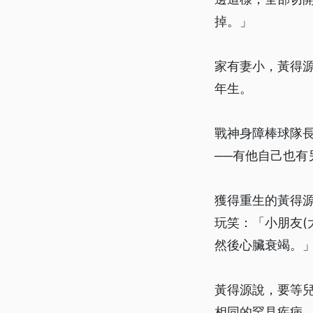
掉。」
家有妻小，黃得源
年生。
戰神身障棒球隊長
──有他自己也
獲得重生的黃得
玩笑：「小朋友(
然後心臟衰竭。
黃得源說，要等兒
相同的罕見疾病