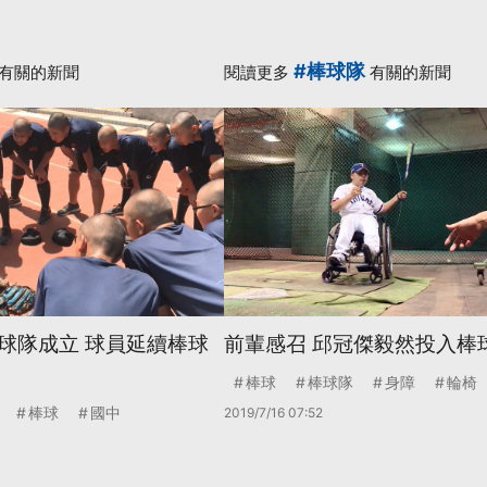
#棒球隊
有關的新聞
閱讀更多
有關的新聞
球隊成立 球員延續棒球
前輩感召 邱冠傑毅然投入棒
棒球
棒球隊
身障
輪椅
棒球
國中
2019/7/16 07:52