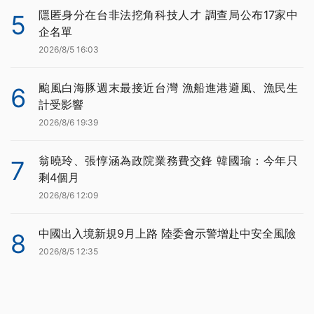
隱匿身分在台非法挖角科技人才 調查局公布17家中
5
企名單
2026/8/5 16:03
颱風白海豚週末最接近台灣 漁船進港避風、漁民生
6
計受影響
2026/8/6 19:39
翁曉玲、張惇涵為政院業務費交鋒 韓國瑜：今年只
7
剩4個月
2026/8/6 12:09
中國出入境新規9月上路 陸委會示警增赴中安全風險
8
2026/8/5 12:35