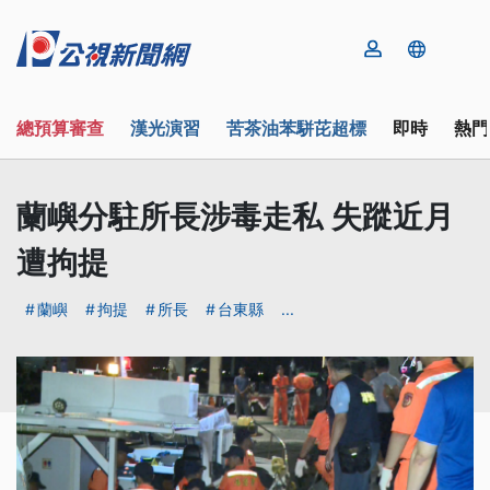
總預算審查
漢光演習
苦茶油苯駢芘超標
即時
熱門
蘭嶼分駐所長涉毒走私 失蹤近月
遭拘提
蘭嶼
拘提
所長
台東縣
...