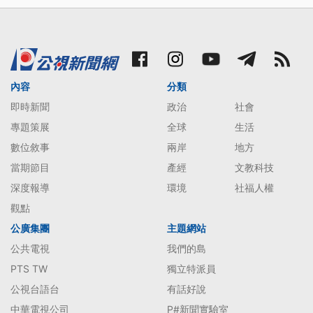
內容
分類
即時新聞
政治
社會
專題策展
全球
生活
數位敘事
兩岸
地方
當期節目
產經
文教科技
深度報導
環境
社福人權
觀點
公廣集團
主題網站
公共電視
我們的島
PTS TW
獨立特派員
公視台語台
有話好說
中華電視公司
P#新聞實驗室