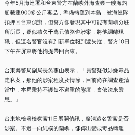
今年5月海巡署和台東警方在蘭嶼外海查獲一艘海釣
船載運900多公斤毒品，準備轉運到本島，被海巡隊
扣押回台東偵辦，但警方卻發現其中可能有蘭嶼分駐
所所長，疑似積欠千萬元債務也涉案，將他調離現
職，但這名警官沒有到新單位報到還失蹤，警方10日
下午在屏東將他拘提帶回台東。
台東縣警局副局長吳燕山表示，「員警疑似涉嫌毒品
走私案，那他的涉案程度及情節，目前尚在調查釐清
當中，本局秉持不護短不避重的態度，會依法來嚴
懲。」
台東地檢署檢察官11日展開偵訊，釐清這名警官是否
涉案。不過一向純樸的蘭嶼，卻傳出變成毒品轉運