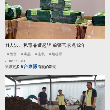
11人涉走私毒品遭起訴 前警官求處12年
警官
毒品
走私
地檢署
2019/9/5 12:51
#台東縣
閱讀更多
有關的新聞