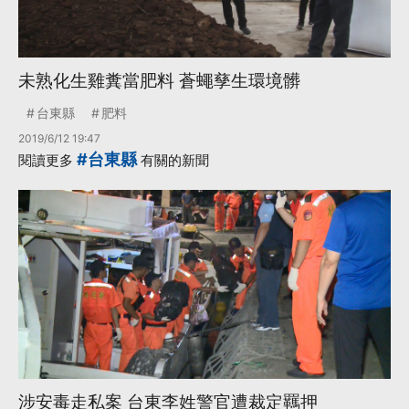
未熟化生雞糞當肥料 蒼蠅孳生環境髒
台東縣
肥料
2019/6/12 19:47
#台東縣
閱讀更多
有關的新聞
涉安毒走私案 台東李姓警官遭裁定羈押