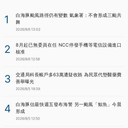
白海豚颱風路徑仍有變數 氣象署：不會形成三颱共
1
舞
2026/8/6 13:02
8月起已無委員在任 NCC停發手機等電信設備進口
2
核准
2026/8/6 12:58
交通局科長帳戶多63萬遭疑收賄 為民眾代墊醫藥費
3
善舉曝光
2026/8/5 19:39
白海豚估最快週五發布海警 另一颱風「鯨魚」今晨
4
形成
2026/8/5 12:50