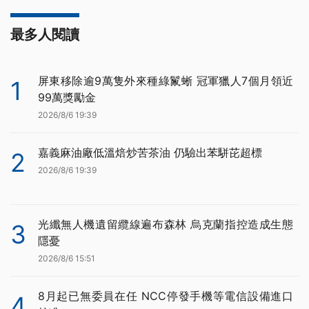
最多人閱讀
屏東移除逾9萬隻外來種綠鬣蜥 冠軍獵人7個月領近
1
99萬獎勵金
2026/8/6 19:39
嘉義麻油廠低溫焙炒苦茶油 仍驗出苯駢芘超標
2
2026/8/6 19:39
光纖無人機遺留纜線遍布森林 烏克蘭指控造成生態
3
隱憂
2026/8/6 15:51
8月起已無委員在任 NCC停發手機等電信設備進口
4