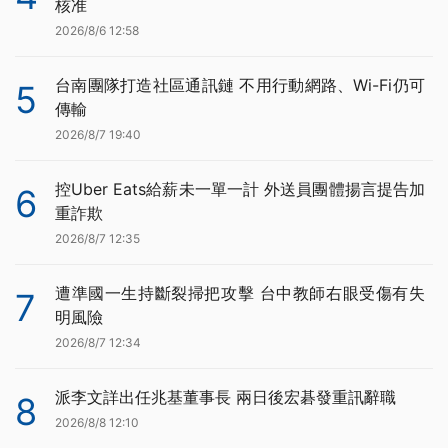
核准
2026/8/6 12:58
台南團隊打造社區通訊鏈 不用行動網路、Wi-Fi仍可
5
傳輸
2026/8/7 19:40
控Uber Eats給薪未一單一計 外送員團體揚言提告加
6
重詐欺
2026/8/7 12:35
遭準國一生持斷裂掃把攻擊 台中教師右眼受傷有失
7
明風險
2026/8/7 12:34
派李文詳出任兆基董事長 兩日後宏碁發重訊辭職
8
2026/8/8 12:10