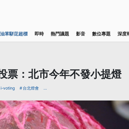
油苯駢芘超標
即時
熱門議題
影音
數位專題
深度
ing投票：北市今年不發小提燈
i-voting
台北燈會
...