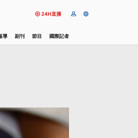
24H直播
報導
副刊
節目
國際記者