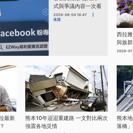
式與爭議內容一次看
2026-08-04 16:47
|
生活
西拉雅
與族群
2026-07
拉最新
熊本10年迢迢重建路 一文對比兩次
熊本地
？
強震各地災情
落橋」