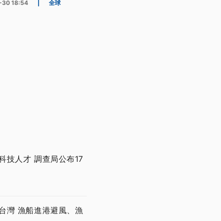
-30 18:54
|
全球
技人才 調查局公布17
台灣 漁船進港避風、漁