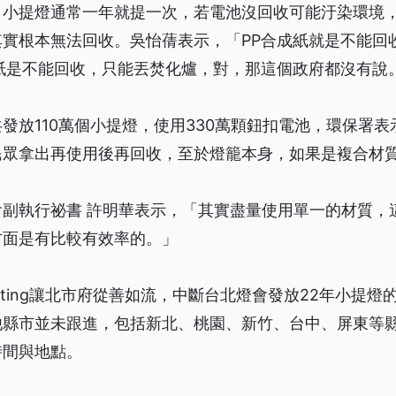
肖小提燈通常一年就提一次，若電池沒回收可能汙染環境，
實根本無法回收。吳怡蒨表示，「PP合成紙就是不能回收
紙是不能回收，只能丟焚化爐，對，那這個政府都沒有說
發放110萬個小提燈，使用330萬顆鈕扣電池，環保署
民眾拿出再使用後再回收，至於燈籠本身，如果是複合材
會副執行祕書 許明華表示，「其實盡量使用單一的材質，
方面是有比較有效率的。」
voting讓北市府從善如流，中斷台北燈會發放22年小提
他縣市並未跟進，包括新北、桃園、新竹、台中、屏東等
時間與地點。