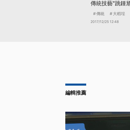
傳統技藝"跳鍾馗
傳統
大稻埕
2017/12/25 12:48
編輯推薦