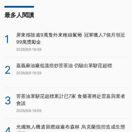
最多人閱讀
屏東移除逾9萬隻外來種綠鬣蜥 冠軍獵人7個月領近
1
99萬獎勵金
2026/8/6 19:39
嘉義麻油廠低溫焙炒苦茶油 仍驗出苯駢芘超標
2
2026/8/6 19:39
苦茶油苯駢芘超標累計已7家 食藥署將赴雲嘉與業者
3
會談
2026/8/8 19:09
光纖無人機遺留纜線遍布森林 烏克蘭指控造成生態
4