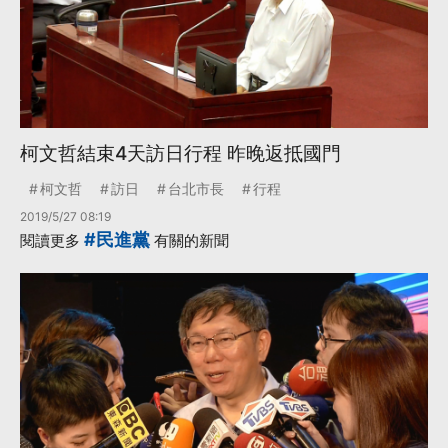
柯文哲結束4天訪日行程 昨晚返抵國門
柯文哲
訪日
台北市長
行程
2019/5/27 08:19
#民進黨
閱讀更多
有關的新聞