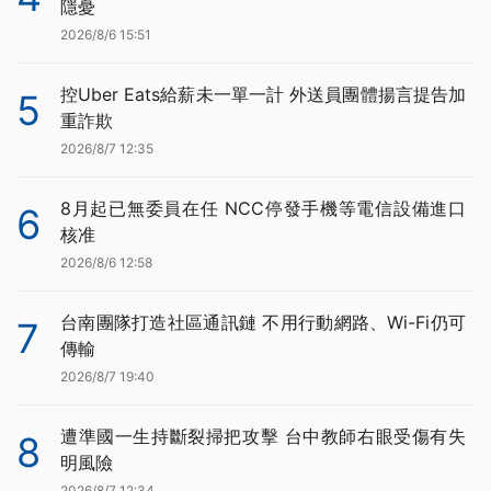
隱憂
2026/8/6 15:51
控Uber Eats給薪未一單一計 外送員團體揚言提告加
5
重詐欺
2026/8/7 12:35
8月起已無委員在任 NCC停發手機等電信設備進口
6
核准
2026/8/6 12:58
台南團隊打造社區通訊鏈 不用行動網路、Wi-Fi仍可
7
傳輸
2026/8/7 19:40
遭準國一生持斷裂掃把攻擊 台中教師右眼受傷有失
8
明風險
2026/8/7 12:34