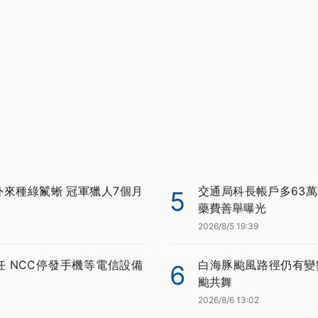
外來種綠鬣蜥 冠軍獵人7個月
交通局科長帳戶多63萬
5
藥費善舉曝光
2026/8/5 19:39
任 NCC停發手機等電信設備
白海豚颱風路徑仍有變
6
颱共舞
2026/8/6 13:02