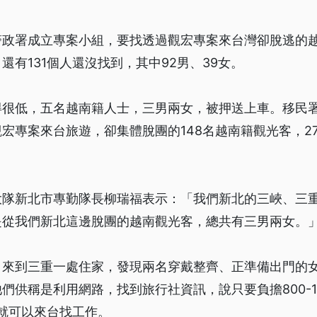
警政署成立專案小組，要找透過觀宏專案來台灣卻脫逃的
還有131個人還沒找到，其中92男、39女。
得很低，五名越南籍人士，三男兩女，被押送上車。移民
宏專案來台旅遊，卻集體脫團的148名越南籍觀光客，2
大隊新北市專勤隊長柳瑞福表示：「我們新北的三峽、三
是從我們新北這邊脫團的越南觀光客，總共有三男兩女。
，來到三重一處住家，發現兩名穿戴整齊、正準備出門的
們供稱是利用網路，找到旅行社資訊，說只要負擔800-1
元，就可以來台找工作。