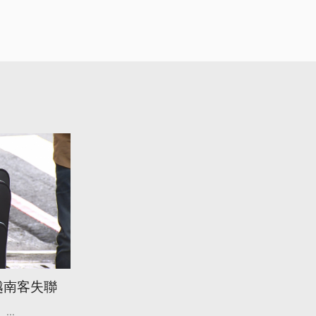
越南客失聯
...