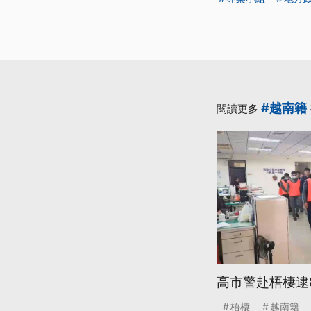
#越南籍
閱讀更多
高市警赴梧棲逮
梧棲
越南籍