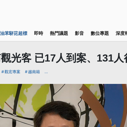
油苯駢芘超標
即時
熱門議題
影音
數位專題
深度
觀光客 已17人到案、131
觀宏專案
越南籍
...