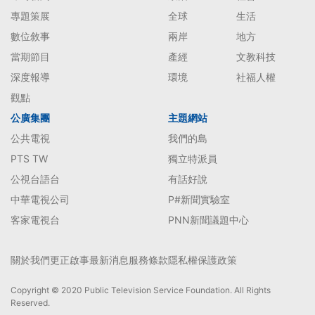
專題策展
全球
生活
數位敘事
兩岸
地方
當期節目
產經
文教科技
深度報導
環境
社福人權
觀點
公廣集團
主題網站
公共電視
我們的島
PTS TW
獨立特派員
公視台語台
有話好說
中華電視公司
P#新聞實驗室
客家電視台
PNN新聞議題中心
關於我們
更正啟事
最新消息
服務條款
隱私權保護政策
Copyright © 2020 Public Television Service Foundation. All Rights
Reserved.