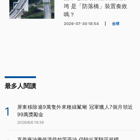
垮 是「防落橋」裝置奏效
嗎？
2026-07-30 18:54
|
全球
最多人閱讀
屏東移除逾9萬隻外來種綠鬣蜥 冠軍獵人7個月領近
1
99萬獎勵金
2026/8/6 19:39
嘉義麻油廠低溫焙炒苦茶油 仍驗出苯駢芘超標