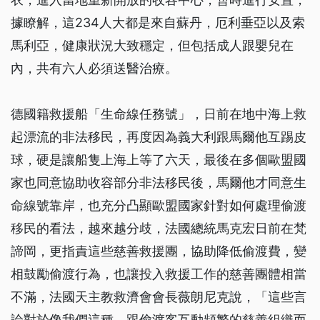
據瞭解，這234人大都是來自蘇丹，厄利垂亞以及索
馬利亞，健康狀況大致穩定，但包括成人跟嬰兒在
內，共有六人必須送醫治療。
德國籍救援船「生命線任務號」，日前在地中海上救
起漂流的非法移民，再度因為義大利跟馬爾他互踢皮
球，硬是讓船隻上海上等了六天，最後在多個歐盟國
家也同意協助收容部分非法移民後，馬爾他才同意生
命線號靠岸，也充分凸顯歐盟國家針對如何處理偷渡
移民的看法，越來越分歧，法國總統馬克宏日前在梵
諦岡，更指責這些慈善救援團，協助降低偷渡費，變
相鼓勵偷渡行為，也讓投入救援工作的慈善團體相當
不滿，法國天主教救濟會會長薇朗尼克說，「這些言
論對於像我們這種，跟偷渡客互動頻繁的慈善組織而