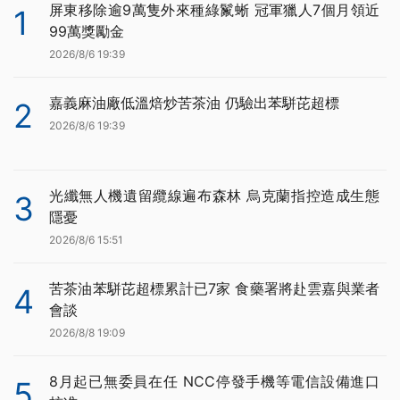
屏東移除逾9萬隻外來種綠鬣蜥 冠軍獵人7個月領近
1
99萬獎勵金
2026/8/6 19:39
嘉義麻油廠低溫焙炒苦茶油 仍驗出苯駢芘超標
2
2026/8/6 19:39
光纖無人機遺留纜線遍布森林 烏克蘭指控造成生態
3
隱憂
2026/8/6 15:51
苦茶油苯駢芘超標累計已7家 食藥署將赴雲嘉與業者
4
會談
2026/8/8 19:09
8月起已無委員在任 NCC停發手機等電信設備進口
5