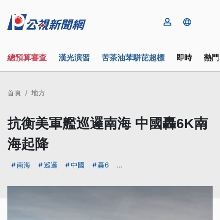
總預算審查
漢光演習
苦茶油苯駢芘超標
即時
熱門
首頁
地方
抗衡美軍艦巡邏南海 中國轟6K南
海起降
南海
巡邏
中國
轟6
...