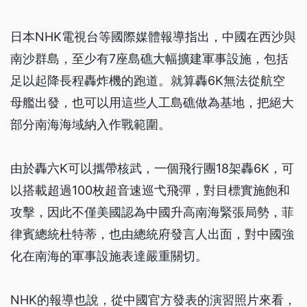
日本NHK電視台等國際媒體報導指出，中國在西沙與
南沙群島，至少有7座島礁大幅擴建軍事設施，包括
足以起降長程轟炸機的跑道。就算轟6K無法從航空
母艦出發，也可以用這些人工島礁做為基地，把絕大
部分南海海域納入作戰範圍。
由於轟六K可以攜帶核武，一個飛行團18架轟6K，可
以搭載超過100枚超音速巡弋飛彈，對目標實施飽和
攻擊，因此不僅美國認為中國升高南海緊張局勢，菲
律賓總統杜特蒂，也由總統府發言人出面，對中國強
化在南海的軍事設施表達嚴重關切。
NHK的報導也說，從中國官方發表的演習照片來看，