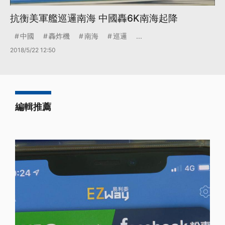
抗衡美軍艦巡邏南海 中國轟6K南海起降
中國
轟炸機
南海
巡邏
...
2018/5/22 12:50
編輯推薦