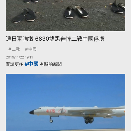
遭日軍強徵 6830雙黑鞋悼二戰中國俘虜
二戰
中國
2019/11/22 19:11
#中國
閱讀更多
有關的新聞