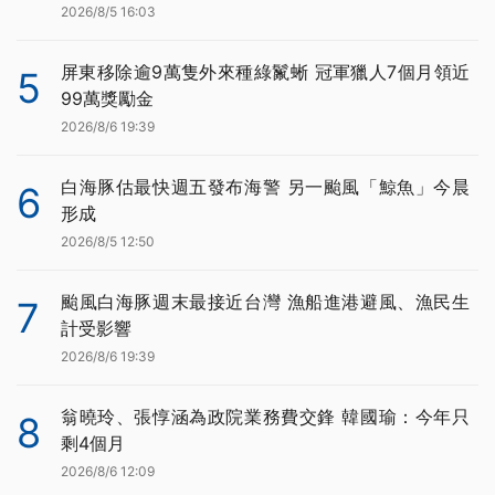
2026/8/5 16:03
屏東移除逾9萬隻外來種綠鬣蜥 冠軍獵人7個月領近
5
99萬獎勵金
2026/8/6 19:39
白海豚估最快週五發布海警 另一颱風「鯨魚」今晨
6
形成
2026/8/5 12:50
颱風白海豚週末最接近台灣 漁船進港避風、漁民生
7
計受影響
2026/8/6 19:39
翁曉玲、張惇涵為政院業務費交鋒 韓國瑜：今年只
8
剩4個月
2026/8/6 12:09