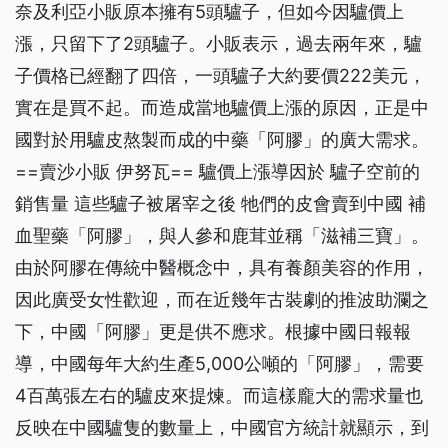
奈及利亞小販原本擁有5頭驢子，但如今因驢價上
漲，只留下了2頭驢子。小販表示，過去兩年來，驢
子價格已經翻了四倍，一頭驢子大約要價222美元，
實在是買不起。而造成當地驢價上漲的原因，正是中
國對於用驢皮熬製而成的中藥「阿膠」的廣大需求。
==賣沙小販 伊努瓦== 驢價上漲導因於 驢子空前的
銷售量 這些驢子被屠宰之後 牠們的皮會賣到中國 補
血聖藥「阿膠」，與人參和鹿茸並稱「滋補三寶」。
由於阿膠在傳統中醫概念中，具有養顏美容的作用，
因此廣受女性歡迎，而在近幾年古裝劇的推波助瀾之
下，中國「阿膠」更是供不應求。根據中國日報報
導，中國每年大約生產5,000公噸的「阿膠」，需要
4百萬張左右的驢皮來提煉。而這樣龐大的需求量也
反映在中國驢隻的數量上，中國官方統計就顯示，到