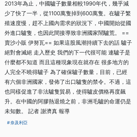
2013年為止，中國驢子數量相較1990年代，幾乎減
少了快了一半，從1100萬隻掉到600萬隻。在驢子繁
殖速度慢，趕不上國內需求的狀況下，中國開始從國
外進口驢隻，也因此間接導致非洲國家鬧驢荒。 ==
賣沙小販 伊努瓦== 如果這股風潮持續下去的話 驢子
絕對會滅絕 走入歷史 我們的下一代很可能 連驢子是
什麼都不知道 而且這種現象現在就存在 很多地方的
人完全不曉得驢子 為了確保驢子數量，目前，已經
有六個非洲國家，發佈了出口驢隻的禁令。不過，這
也同樣促進了非法驢隻貿易，使得驢皮價格再度飆
升。在中國的阿膠熱退燒之前，非洲毛驢的命運仍是
未知數。 記者 謝濟真 報導
奈及利亞