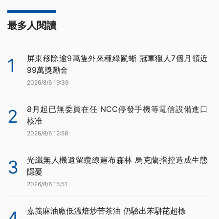
最多人閱讀
屏東移除逾9萬隻外來種綠鬣蜥 冠軍獵人7個月領近
1
99萬獎勵金
2026/8/6 19:39
8月起已無委員在任 NCC停發手機等電信設備進口
2
核准
2026/8/6 12:58
光纖無人機遺留纜線遍布森林 烏克蘭指控造成生態
3
隱憂
2026/8/6 15:51
嘉義麻油廠低溫焙炒苦茶油 仍驗出苯駢芘超標
4