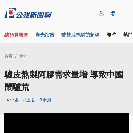
總預算審查
漢光演習
苦茶油苯駢芘超標
即時
熱門
首頁
地方
驢皮熬製阿膠需求量增 導致中國
鬧驢荒
中國
上漲
非洲