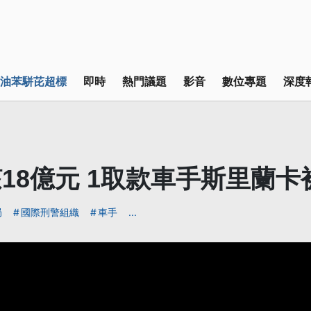
油苯駢芘超標
即時
熱門議題
影音
數位專題
深度
18億元 1取款車手斯里蘭卡
局
國際刑警組織
車手
...