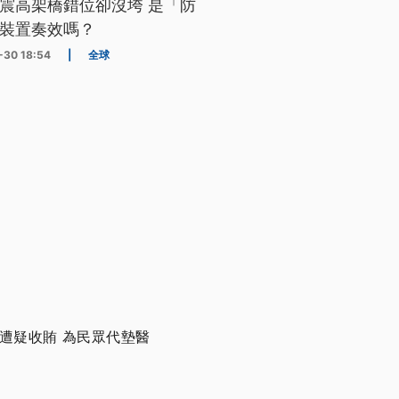
震高架橋錯位卻沒垮 是「防
裝置奏效嗎？
-30 18:54
|
全球
遭疑收賄 為民眾代墊醫