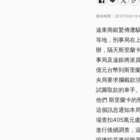
發布時間：
2017/10/9 12:
遠東商銀驚傳遭駭
等地，刑事局在
辦，隔天斯里蘭
事局及遠銀將派員
億元台幣到斯里
央局要求攔截款項
試圖取款的車手。
他們 斯里蘭卡的
這個訊息通知本
場查扣405萬元
進行後續調查，
現嫌犯是將伺服