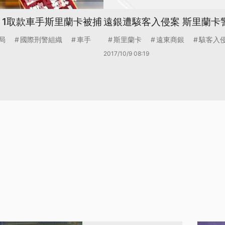
 1取款車手斯里蘭卡被捕
遠銀遭駭客入侵案 斯里蘭卡
局
國際刑警組織
車手
斯里蘭卡
遠東商銀
駭客入
2017/10/9 08:19