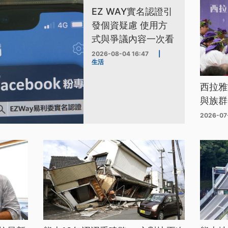
EZ WAY實名認證引
發個資疑慮 使用方
式與爭議內容一次看
2026-08-04 16:47
|
生活
西拉雅
與族群
2026-07