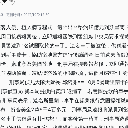
讚
43
更新時間：
2017/10/9 13:50
客入侵、植入病毒程式，遭匯出台幣約18億元到斯里蘭
上周四接獲報案後，立即通報國際刑警組織中央局要求攔
卡員警逮到1名試圖取款的車手。這名車手被逮後，供稱還
到斯里蘭卡，協助當地警方進行後續調查 日前遠東商銀遭
蘭卡、柬埔寨及美國等地，刑事局在接獲報案後，立即通
並協助偵辦，凍結遭盜匯的相關款項，這個月6號斯里蘭
 ==刑事局偵九大隊大隊長 邱紹洲== 10月6號斯里蘭卡
刑事偵查局 就本局提供的資訊 逮捕了一名意圖提款的車手 
局 刑事局表示，這名斯里蘭卡車手在錫蘭銀行意圖提領贓
盧布，折合美金2萬6千4百多元，刑事局及遠銀將派員到
這名車手供稱還有其他共犯，而案發第一時間，刑事局透
器設於國外，進行犯案，將透過並提供國際刑警組織、歐