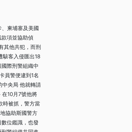
卡、柬埔寨及美國
截款項並協助偵
有其他共犯，而刑
駭客入侵匯出18
報國際刑警組織中
卡員警便逮到1名
的中央局 他就轉請
在10月7號他將
款時被抓，警方當
當地協助斯國警方
過數位鑑識，也發
洲刑警組織共同進