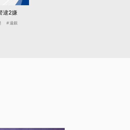
警逮2嫌
侵
遠銀