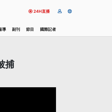
24H直播
報導
副刊
節目
國際記者
被捕