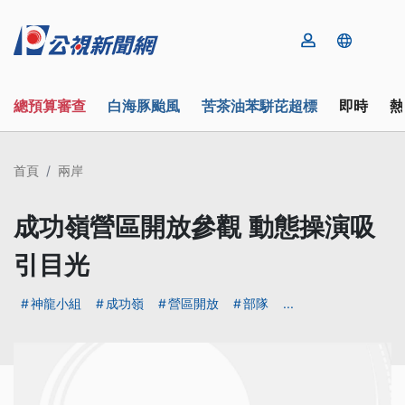
總預算審查
白海豚颱風
苦茶油苯駢芘超標
即時
熱
首頁
兩岸
成功嶺營區開放參觀 動態操演吸
引目光
神龍小組
成功嶺
營區開放
部隊
...