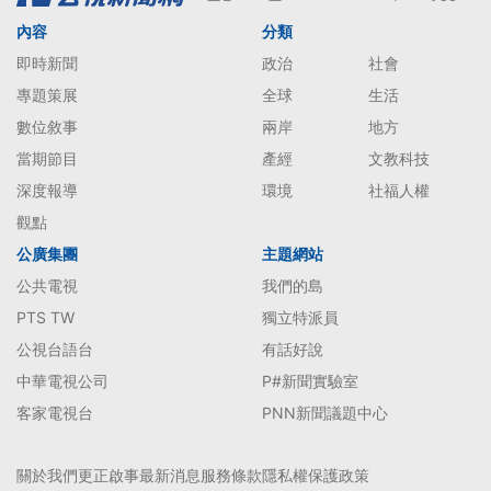
內容
分類
即時新聞
政治
社會
專題策展
全球
生活
數位敘事
兩岸
地方
當期節目
產經
文教科技
深度報導
環境
社福人權
觀點
公廣集團
主題網站
公共電視
我們的島
PTS TW
獨立特派員
公視台語台
有話好說
中華電視公司
P#新聞實驗室
客家電視台
PNN新聞議題中心
關於我們
更正啟事
最新消息
服務條款
隱私權保護政策