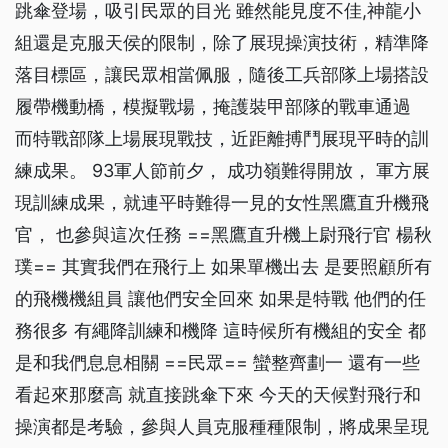
跳傘登場，吸引民眾的目光 雖然能見度不佳,神龍小
組還是克服天侯的限制，除了展現操演技術，精準降
落目標區，讓民眾相當佩服，隨後工兵部隊上場搭設
履帶機動橋，模擬戰場，掩護裝甲部隊的戰車通過
而特戰部隊上場展現戰技，近距離搏鬥展現平時的訓
練成果。 93軍人節前夕， 成功嶺難得開放， 軍方展
現訓練成果，就連平時難得一見的女性黑鷹直升機飛
官， 也參與這次任務 ==黑鷹直升機上尉飛行官 楊秋
璞== 其實我們在飛行上 如果單機出去 是要照顧所有
的飛機機組員 讓他們安全回來 如果是特戰 他們的任
務很多 有繩降訓練和機降 這時候所有機組的安全 都
是和我們息息相關 ==民眾== 蠻整齊劃一 還有一些
看起來那麼高 就直接跳傘下來 今天的天候對飛行和
操演都是考驗，參與人員克服種種限制，將成果呈現