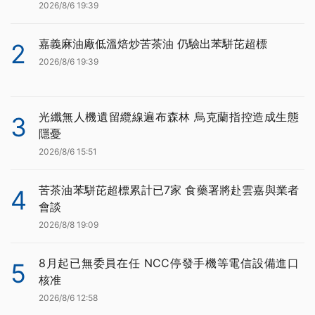
2026/8/6 19:39
嘉義麻油廠低溫焙炒苦茶油 仍驗出苯駢芘超標
2
2026/8/6 19:39
光纖無人機遺留纜線遍布森林 烏克蘭指控造成生態
3
隱憂
2026/8/6 15:51
苦茶油苯駢芘超標累計已7家 食藥署將赴雲嘉與業者
4
會談
2026/8/8 19:09
8月起已無委員在任 NCC停發手機等電信設備進口
5
核准
2026/8/6 12:58