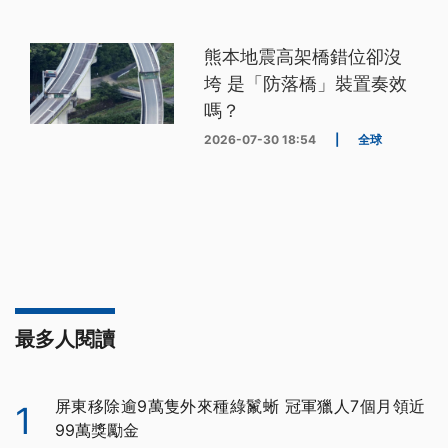
熊本地震高架橋錯位卻沒
垮 是「防落橋」裝置奏效
嗎？
2026-07-30 18:54
|
全球
最多人閱讀
屏東移除逾9萬隻外來種綠鬣蜥 冠軍獵人7個月領近
1
99萬獎勵金