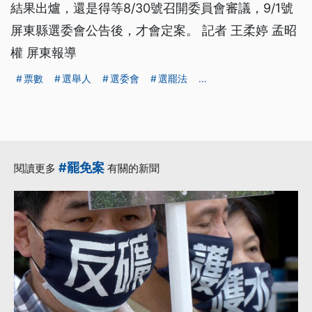
結果出爐，還是得等8/30號召開委員會審議，9/1號
屏東縣選委會公告後，才會定案。 記者 王柔婷 孟昭
權 屏東報導
票數
選舉人
選委會
選罷法
...
#罷免案
閱讀更多
有關的新聞