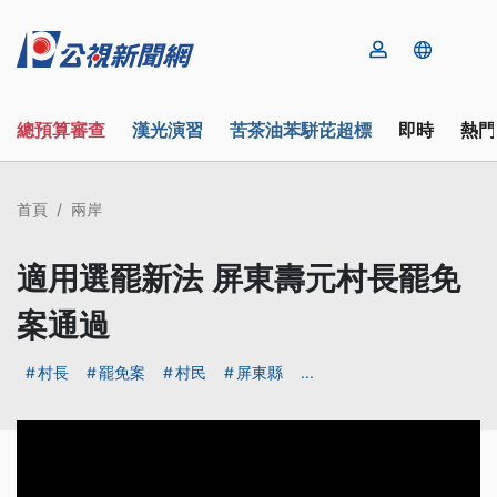
總預算審查
漢光演習
苦茶油苯駢芘超標
即時
熱門
首頁
兩岸
適用選罷新法 屏東壽元村長罷免
案通過
村長
罷免案
村民
屏東縣
...