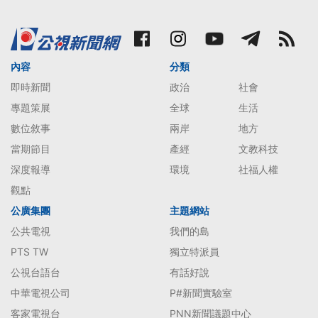
內容
分類
即時新聞
政治
社會
專題策展
全球
生活
數位敘事
兩岸
地方
當期節目
產經
文教科技
深度報導
環境
社福人權
觀點
公廣集團
主題網站
公共電視
我們的島
PTS TW
獨立特派員
公視台語台
有話好說
中華電視公司
P#新聞實驗室
客家電視台
PNN新聞議題中心