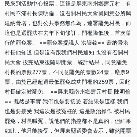
民來到活動中心投票，這裡是屏東南州鄉壽元村，有
村民不滿村長陳明倫，沒召開村民大會就同意公所興
建納骨塔，也對公共事務無作為，連署罷免村長，而
這也是選罷法在去年下旬修訂，門檻降低後，首次舉
行的罷免案。 ==罷免案提議人 洪譽銘== 蓋納骨塔
村長他知道 但是沒有跟我們村民通知 也沒有召開村
民大會 投完結束後隨即開票，統計結果，同意罷免
村長的票數277票，不同意罷免的票數24票，廢票9
票，由於已經超過最低罷免成功門檻的259票，因此
村長確定被罷免。 ==屏東縣南州鄉壽元村長 陳明倫
== 既然是事實 我們也是要接受 若結果是這樣 我們
也是要接受 我這次是被冤枉的 這是政治操作 被村民
罷免，村長喊冤，說他們的指控都不是真的，但結果
如此，他只能接受，但屏東縣選委會表示，雖然開票