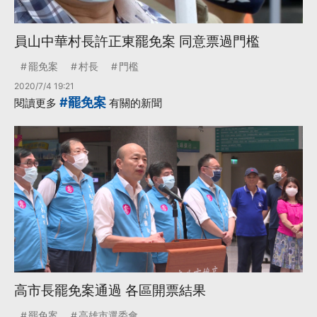
員山中華村長許正東罷免案 同意票過門檻
罷免案
村長
門檻
2020/7/4 19:21
#罷免案
閱讀更多
有關的新聞
高市長罷免案通過 各區開票結果
罷免案
高雄市選委會