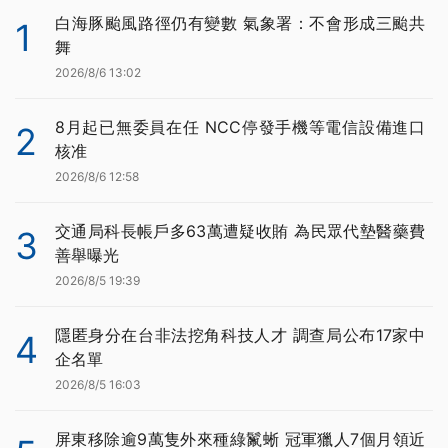
白海豚颱風路徑仍有變數 氣象署：不會形成三颱共
1
舞
2026/8/6 13:02
8月起已無委員在任 NCC停發手機等電信設備進口
2
核准
2026/8/6 12:58
交通局科長帳戶多63萬遭疑收賄 為民眾代墊醫藥費
3
善舉曝光
2026/8/5 19:39
隱匿身分在台非法挖角科技人才 調查局公布17家中
4
企名單
2026/8/5 16:03
屏東移除逾9萬隻外來種綠鬣蜥 冠軍獵人7個月領近