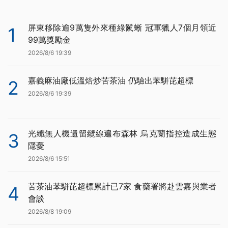
屏東移除逾9萬隻外來種綠鬣蜥 冠軍獵人7個月領近
1
99萬獎勵金
2026/8/6 19:39
嘉義麻油廠低溫焙炒苦茶油 仍驗出苯駢芘超標
2
2026/8/6 19:39
光纖無人機遺留纜線遍布森林 烏克蘭指控造成生態
3
隱憂
2026/8/6 15:51
苦茶油苯駢芘超標累計已7家 食藥署將赴雲嘉與業者
4
會談
2026/8/8 19:09