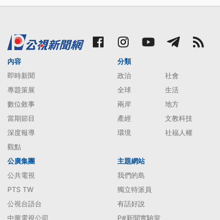
內容
分類
即時新聞
政治
社會
專題策展
全球
生活
數位敘事
兩岸
地方
當期節目
產經
文教科技
深度報導
環境
社福人權
觀點
公廣集團
主題網站
公共電視
我們的島
PTS TW
獨立特派員
公視台語台
有話好說
中華電視公司
P#新聞實驗室