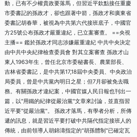
動，已有不少權貴政要落馬，但習近平欽點接任重慶
市委書記的孫政才，卻也跟著中箭，孫政才和廣東省
委書記胡春華，被視為中共第六代接班底子，中國官
方25號公布孫政才嚴重違紀，已立案審查。 ==央視
主播== 鑑於孫政才同志涉嫌嚴重違紀 中共中央決定
由中共中央紀律檢查委員會 對其立案審查 孫政才山
東人1963年生，曾任北京市委秘書長、農業部長、
吉林省委書記，是中共第17,18屆中央委員、中央政治
局委員，曾是中共黨內明日之星；但7月卻被免去職
務。有關孫政才違紀案，中國官媒人民日報也刊出一
篇，以"用鐵的紀律從嚴治黨"文章來討論，並直指習
近平要"從嚴治黨"。 孫政才落馬，有學者分析，所傳
遞的訊息，就是習近平要打破中共隔代指定接班人的
傳統，由前領導人胡錦濤指定的"胡孫體制"已確定瓦