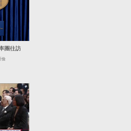
將率團往訪
斯儉