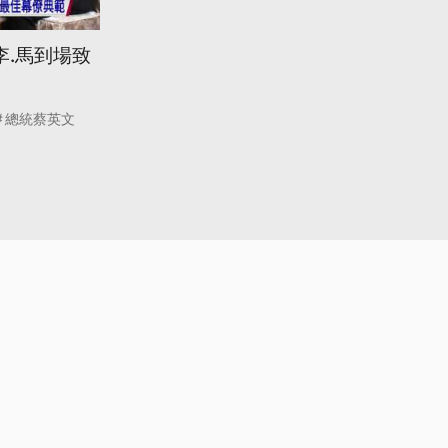
李.馬到場致
總統蔡英文