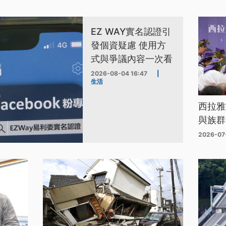
EZ WAY實名認證引
發個資疑慮 使用方
式與爭議內容一次看
2026-08-04 16:47
|
生活
西拉雅
與族群
2026-07