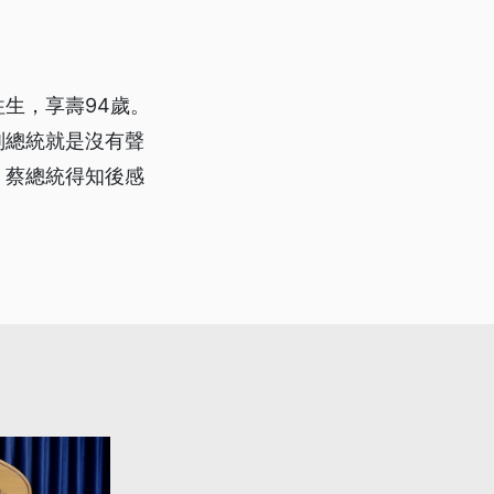
生，享壽94歲。
副總統就是沒有聲
，蔡總統得知後感