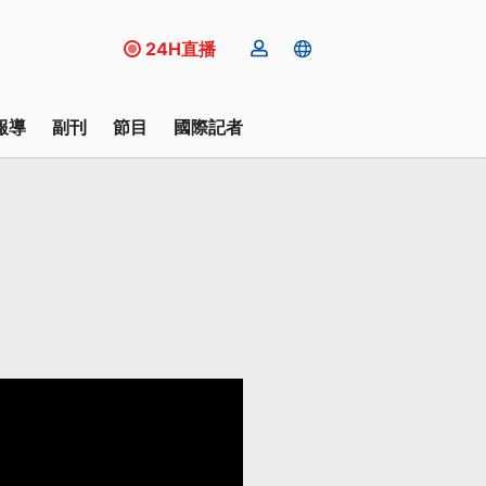
24H直播
報導
副刊
節目
國際記者