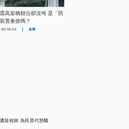
震高架橋錯位卻沒垮 是「防
裝置奏效嗎？
-30 18:54
|
全球
遭疑收賄 為民眾代墊醫