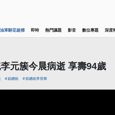
油苯駢芘超標
即時
熱門議題
影音
數位專題
深度
李元簇今晨病逝 享壽94歲
統
副總統
前總統李登輝