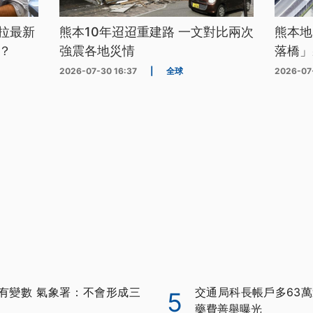
拉最新
熊本10年迢迢重建路 一文對比兩次
熊本地
？
強震各地災情
落橋」
2026-07-30 16:37
|
全球
2026-07
有變數 氣象署：不會形成三
交通局科長帳戶多63萬
5
藥費善舉曝光