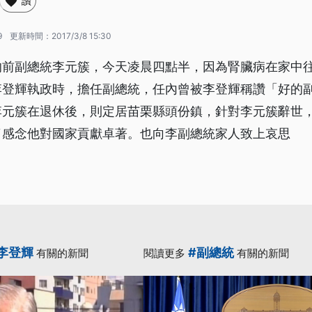
讚
9
更新時間：
2017/3/8 15:30
的前副總統李元簇，今天凌晨四點半，因為腎臟病在家中往
李登輝執政時，擔任副總統，任內曾被李登輝稱讚「好的
李元簇在退休後，則定居苗栗縣頭份鎮，針對李元簇辭世
了感念他對國家貢獻卓著。也向李副總統家人致上哀思
李登輝
#副總統
有關的新聞
閱讀更多
有關的新聞