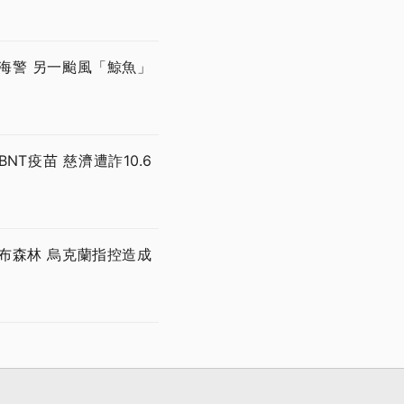
海警 另一颱風「鯨魚」
T疫苗 慈濟遭詐10.6
布森林 烏克蘭指控造成