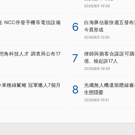
2026/8/5 19:39
任 NCC停發手機等電信設備
白海豚估最快週五發布
6
今晨形成
2026/8/5 12:50
挖角科技人才 調查局公布17
律師與掮客合謀誆可購BN
7
億、檢起訴17人
2026/8/6 19:39
外來種綠鬣蜥 冠軍獵人7個月
光纖無人機遺留纜線遍
8
生態隱憂
2026/8/6 15:51