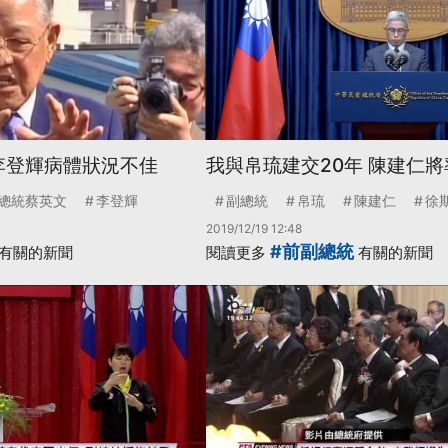
歲李登輝病體狀況不佳
我與帛琉建交20年 陳建仁
總統蔡英文
李登輝
副總統
帛琉
陳建仁
徐
2019/12/19 12:48
#前副總統
有關的新聞
閱讀更多
有關的新聞