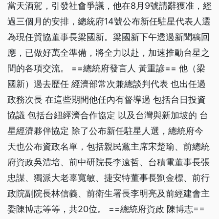
當天酒駕，引發社會爭議，他在8月9號請辭獲准，經
過三個月的安排，總統府14號公布新任駐星代表人選
為現任貿協董事長梁國新。梁國新下午透過新聞稿回
應，已做好萬全準備，將全力以赴，加速推動台星之
間的各項交流。 ==總統府發言人 黃重諺== 他（梁
國新）過去歷任 經濟部常次兼總談判代表 也出任過
政務次長 在這些期間他任內有督導過 包括台日投資
協議 包括台紐經濟合作協定 以及台灣與新加坡的 台
星經濟夥伴協定 除了公布新任駐星人選，總統府今
天也公布資政名單，包括親民黨主席宋楚瑜、前總統
府資政吳澧培、前中研院長李遠哲、台積電董事長張
忠謀、獨派大老辜寬敏、捷安特董事長劉金標、前行
政院副院長林信義、前衛生署長李明亮及前經建會主
委陳博志等等，共20位。 ==總統府資政 陳博志==