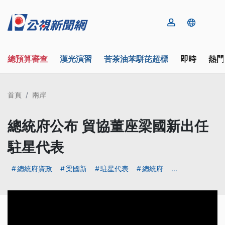
總預算審查
漢光演習
苦茶油苯駢芘超標
即時
熱門
首頁
兩岸
總統府公布 貿協董座梁國新出任
駐星代表
總統府資政
梁國新
駐星代表
總統府
...