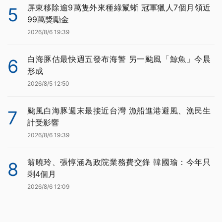
屏東移除逾9萬隻外來種綠鬣蜥 冠軍獵人7個月領近
5
99萬獎勵金
2026/8/6 19:39
白海豚估最快週五發布海警 另一颱風「鯨魚」今晨
6
形成
2026/8/5 12:50
颱風白海豚週末最接近台灣 漁船進港避風、漁民生
7
計受影響
2026/8/6 19:39
翁曉玲、張惇涵為政院業務費交鋒 韓國瑜：今年只
8
剩4個月
2026/8/6 12:09