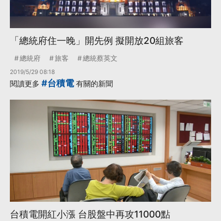
「總統府住一晚」開先例 擬開放20組旅客
總統府
旅客
總統蔡英文
2019/5/29 08:18
#台積電
閱讀更多
有關的新聞
台積電開紅小漲 台股盤中再攻11000點