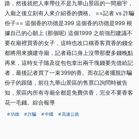
路，然後就把人車帶往不是九華山景區的一間廟宇，
入廟之後立刻有人來介紹香的價格。 ==記者 vs 詐騙
份子== 這個香的功德是399 這個香的功德是999 根
據自己的心願上 (那個呢) 這個1999 之前強烈建議不
要在廟裡買香的女子，這時也改口稱香客買香的錢全
都將用來擴建寺廟，記者藉口身上沒帶那麼多錢晚點
再來，這時女子隨及從包包拿出兩千塊錢要先借給記
者，最後記者買了一束399的香。而在記者擺脫詐騙
份子的跟隨，前往九華山景區的售票口詢問時被告
知，景區內所有寺廟全都是免費供香，完全不要香客
花一毛錢。綜合報導
功德
詐騙
中國
高速公路