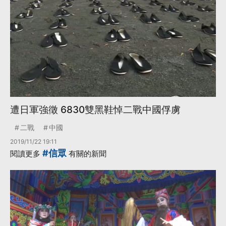
遭日軍強徵 6830雙黑鞋悼二戰中國俘虜
二戰
中國
2019/11/22 19:11
#信眾
閱讀更多
有關的新聞