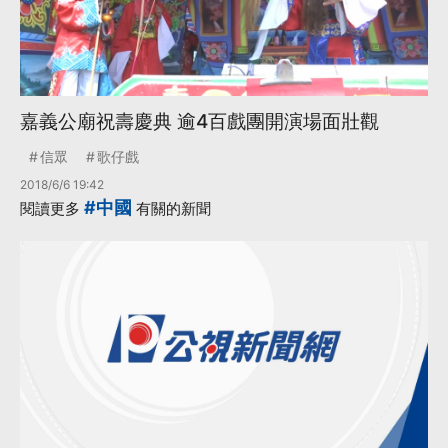
嘉義公廟祝壽慶典 逾4百戲團開演場面壯觀
信眾
歌仔戲
2018/6/6 19:42
#中國
閱讀更多
有關的新聞