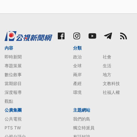
內容
分類
即時新聞
政治
社會
專題策展
全球
生活
數位敘事
兩岸
地方
當期節目
產經
文教科技
深度報導
環境
社福人權
觀點
公廣集團
主題網站
公共電視
我們的島
PTS TW
獨立特派員
公視台語台
有話好說