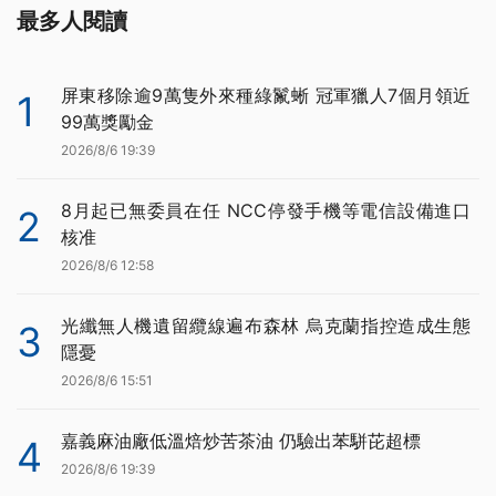
最多人閱讀
屏東移除逾9萬隻外來種綠鬣蜥 冠軍獵人7個月領近
1
99萬獎勵金
2026/8/6 19:39
8月起已無委員在任 NCC停發手機等電信設備進口
2
核准
2026/8/6 12:58
光纖無人機遺留纜線遍布森林 烏克蘭指控造成生態
3
隱憂
2026/8/6 15:51
嘉義麻油廠低溫焙炒苦茶油 仍驗出苯駢芘超標
4
2026/8/6 19:39