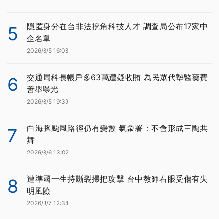
隱匿身分在台非法挖角科技人才 調查局公布17家中
5
企名單
2026/8/5 16:03
交通局科長帳戶多63萬遭疑收賄 為民眾代墊醫藥費
6
善舉曝光
2026/8/5 19:39
白海豚颱風路徑仍有變數 氣象署：不會形成三颱共
7
舞
2026/8/6 13:02
遭準國一生持斷裂掃把攻擊 台中教師右眼受傷有失
8
明風險
2026/8/7 12:34