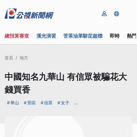
總預算審查
漢光演習
苦茶油苯駢芘超標
即時
熱門
首頁
地方
中國知名九華山 有信眾被騙花大
錢買香
華山
景區
信眾
女子
...