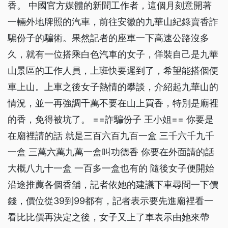
香。 中國官方媒體的新聞工作者，這個月刻意開著
一輛外地牌照的汽車，前往安徽的九華山紀錄賣香詐
騙份子的騙術。果然記者的座車一下高速公路沒多
久，就有一位搭乘白色汽車的女子，佯裝自己是九華
山景區的工作人員，上班快要遲到了，希望能搭個便
車上山。上車之後女子熱情的攀談，介紹起九華山的
情況，並一再強調千萬不要在山上買香，特別是廟裡
的香，免得被坑了。 ==詐騙份子 王小姐== 你要是
在廟裡請的話 就是三百六百九百一盒 三千六千九千
一盒 三萬六萬九萬一盒叫功德香 你要在外面請的話
大概八九十一盒 一百多一盒也有的 隨後女子便開始
沿途推薦各個香舖，記者依她的建議下車尋問一下價
錢，價位從39到99都有，記者表示要先進廟裡看一
看比比價再決定之後，女子又上了車表示由她來帶