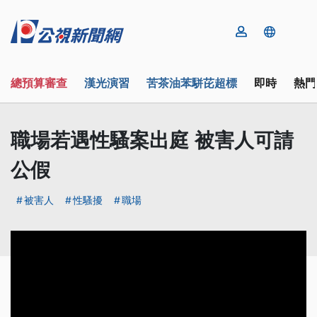
總預算審查
漢光演習
苦茶油苯駢芘超標
即時
熱門
職場若遇性騷案出庭 被害人可請
公假
被害人
性騷擾
職場