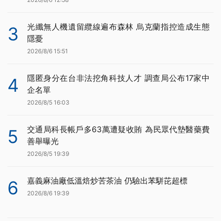
光纖無人機遺留纜線遍布森林 烏克蘭指控造成生態
3
隱憂
2026/8/6 15:51
隱匿身分在台非法挖角科技人才 調查局公布17家中
4
企名單
2026/8/5 16:03
交通局科長帳戶多63萬遭疑收賄 為民眾代墊醫藥費
5
善舉曝光
2026/8/5 19:39
嘉義麻油廠低溫焙炒苦茶油 仍驗出苯駢芘超標
6
2026/8/6 19:39