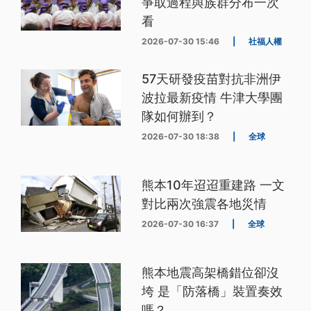
爭取過程與族群分布一次
看
2026-07-30 15:46
|
社福人權
57天研發疫苗對抗非洲伊
波拉最新疫情 牛津大學團
隊如何辦到？
2026-07-30 18:38
|
全球
熊本10年迢迢重建路 一文
對比兩次強震各地災情
2026-07-30 16:37
|
全球
熊本地震高架橋錯位卻沒
垮 是「防落橋」裝置奏效
嗎？