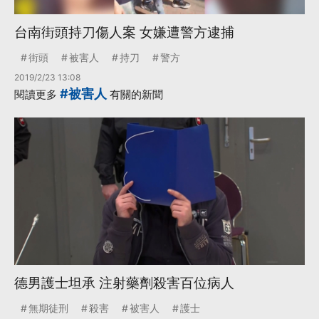
台南街頭持刀傷人案 女嫌遭警方逮捕
街頭
被害人
持刀
警方
2019/2/23 13:08
#被害人
閱讀更多
有關的新聞
德男護士坦承 注射藥劑殺害百位病人
無期徒刑
殺害
被害人
護士