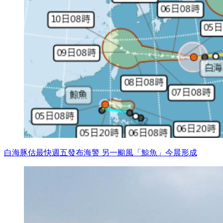
白海豚估最快週五發布海警 另一颱風「鯨魚」今晨形成