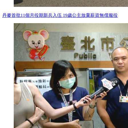
丹麥首批11個月役期新兵入伍 19歲公主放棄薪資無償服役