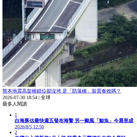
熊本地震高架橋錯位卻沒垮 是「防落橋」裝置奏效嗎？
2026-07-30 18:54
|
全球
最多人閱讀
1
白海豚估最快週五發布海警 另一颱風「鯨魚」今晨形成
2026/8/5 12:50
2