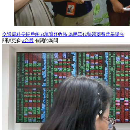
交通局科長帳戶多63萬遭疑收賄 為民眾代墊醫藥費善舉曝光
閱讀更多
#台股
有關的新聞