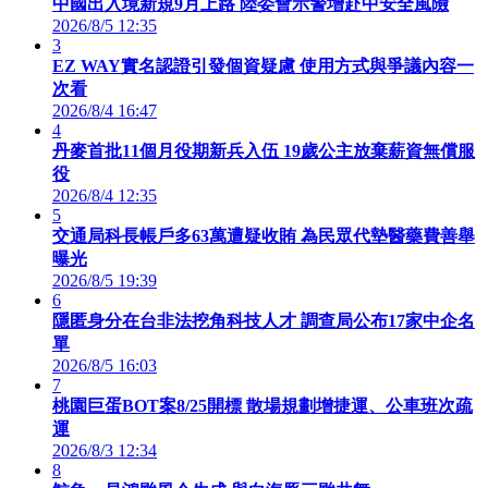
中國出入境新規9月上路 陸委會示警增赴中安全風險
2026/8/5 12:35
3
EZ WAY實名認證引發個資疑慮 使用方式與爭議內容一
次看
2026/8/4 16:47
4
丹麥首批11個月役期新兵入伍 19歲公主放棄薪資無償服
役
2026/8/4 12:35
5
交通局科長帳戶多63萬遭疑收賄 為民眾代墊醫藥費善舉
曝光
2026/8/5 19:39
6
隱匿身分在台非法挖角科技人才 調查局公布17家中企名
單
2026/8/5 16:03
7
桃園巨蛋BOT案8/25開標 散場規劃增捷運、公車班次疏
運
2026/8/3 12:34
8