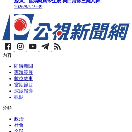
鯨魚、昌鴻颱風今生成 與白海豚三颱共舞
2026/8/5 19:39
內容
即時新聞
專題策展
數位敘事
當期節目
深度報導
觀點
分類
政治
社會
全球